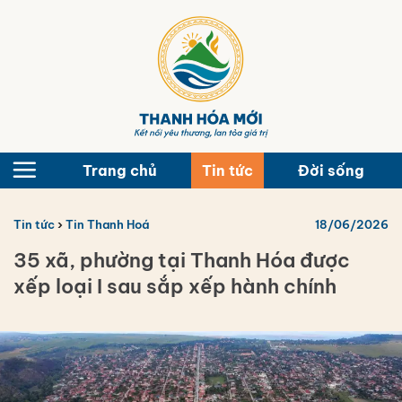
Bỏ
qua
nội
dung
Trang chủ
Tin tức
Đời sống
Tin tức
›
Tin Thanh Hoá
18/06/2026
35 xã, phường tại Thanh Hóa được
xếp loại I sau sắp xếp hành chính