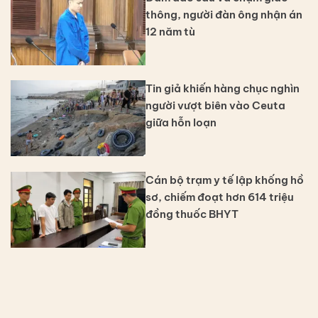
thông, người đàn ông nhận án
12 năm tù
Tin giả khiến hàng chục nghìn
người vượt biên vào Ceuta
giữa hỗn loạn
Cán bộ trạm y tế lập khống hồ
sơ, chiếm đoạt hơn 614 triệu
đồng thuốc BHYT