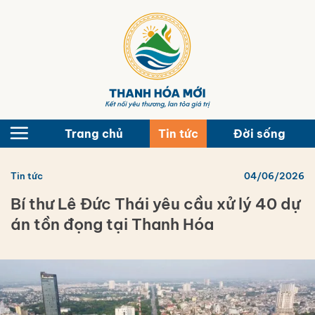
Bỏ
qua
nội
dung
Trang chủ
Tin tức
Đời sống
Tin tức
04/06/2026
Bí thư Lê Đức Thái yêu cầu xử lý 40 dự
án tồn đọng tại Thanh Hóa