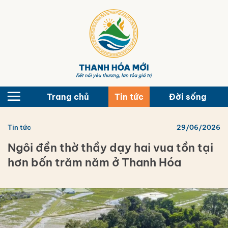
Bỏ
qua
nội
dung
Trang chủ
Tin tức
Đời sống
Tin tức
29/06/2026
Ngôi đền thờ thầy dạy hai vua tồn tại
hơn bốn trăm năm ở Thanh Hóa