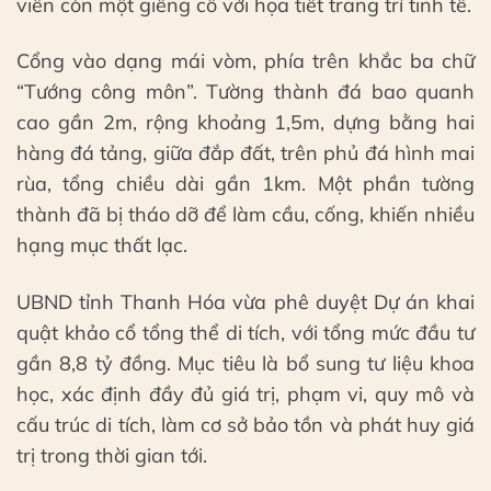
viên còn một giếng cổ với họa tiết trang trí tinh tế.
Cổng vào dạng mái vòm, phía trên khắc ba chữ
“Tướng công môn”. Tường thành đá bao quanh
cao gần 2m, rộng khoảng 1,5m, dựng bằng hai
hàng đá tảng, giữa đắp đất, trên phủ đá hình mai
rùa, tổng chiều dài gần 1km. Một phần tường
thành đã bị tháo dỡ để làm cầu, cống, khiến nhiều
hạng mục thất lạc.
UBND tỉnh Thanh Hóa vừa phê duyệt Dự án khai
quật khảo cổ tổng thể di tích, với tổng mức đầu tư
gần 8,8 tỷ đồng. Mục tiêu là bổ sung tư liệu khoa
học, xác định đầy đủ giá trị, phạm vi, quy mô và
cấu trúc di tích, làm cơ sở bảo tồn và phát huy giá
trị trong thời gian tới.