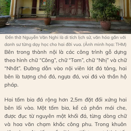
Đền thờ Nguyễn Văn Nghi là di tích lịch sử, văn hóa gắn với
danh sư từng dạy học cho hai đời vua. (Ảnh minh họa: THM)
Bên trong thành nội là các công trình gỗ dựng
theo hình chữ “Công”, chữ “Tam”, chữ “Nhị” và chữ
“Nhất”. Đường dẫn vào nội viên lát đá tảng, hai
bên là tượng chó đá, ngựa đá, voi đá và thần hộ
pháp.
Hai tấm bia đá rộng hơn 2,5m đặt đối xứng hai
bên lối vào. Một tấm bia, kể cả phần mái che,
được đục từ nguyên một khối đá, từng dòng chữ
và hoa văn chạm khắc công phu. Trong khuôn