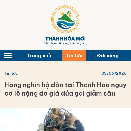
Bỏ
qua
nội
dung
Trang chủ
Tin tức
Đời sống
Tin tức
09/06/2026
Hàng nghìn hộ dân tại Thanh Hóa nguy
cơ lỗ nặng do giá dứa gai giảm sâu