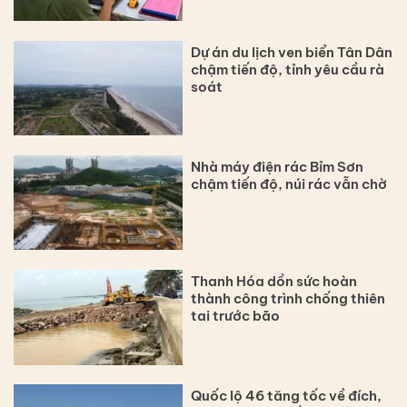
Dự án du lịch ven biển Tân Dân
chậm tiến độ, tỉnh yêu cầu rà
soát
Nhà máy điện rác Bỉm Sơn
chậm tiến độ, núi rác vẫn chờ
Thanh Hóa dồn sức hoàn
thành công trình chống thiên
tai trước bão
Quốc lộ 46 tăng tốc về đích,