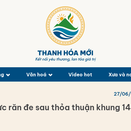
ng
Văn hoá
Video hot
Xưa và n
27/06
lực răn đe sau thỏa thuận khung 14