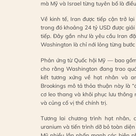
mà Mỹ và Israel từng tuyên bố là điều
Về kinh tế, Iran được tiếp cận trở l
trong đó khoảng 24 tỷ USD được giả
tiếp. Đây gần như là yêu cầu Iran đ
Washington là chỉ nới lỏng từng bước
Phản ứng từ Quốc hội Mỹ — bao gồm
cho rằng Washington đang trao quá 
kết tương xứng về hạt nhân và an
Brookings mô tả thỏa thuận này là “
cơ leo thang và khôi phục lưu thông 
và củng cố vị thế chính trị.
Tương lai chương trình hạt nhân, 
uranium và tiến trình dỡ bỏ toàn diện
Mỹ nhiều lần nhấn mạnh các biện ph