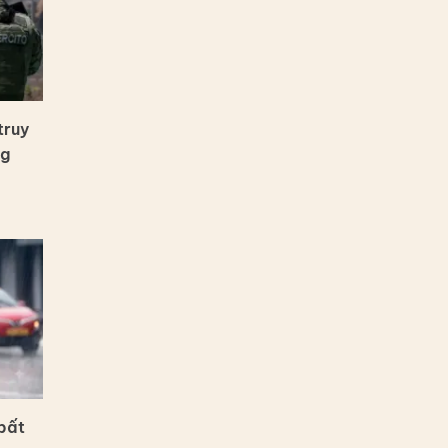
truy
ng
bất