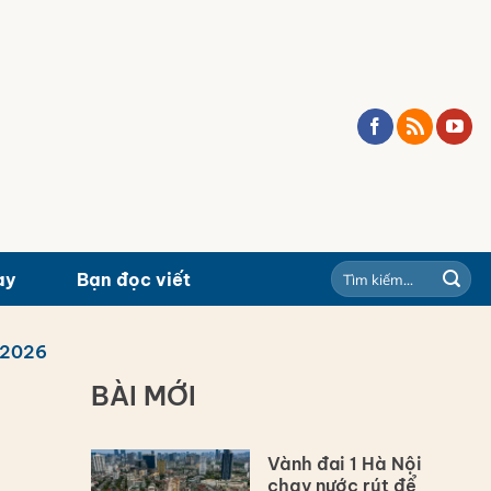
ay
Bạn đọc viết
/2026
BÀI MỚI
Vành đai 1 Hà Nội
chạy nước rút để