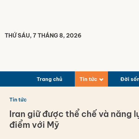
Bỏ
qua
nội
dung
THỨ SÁU, 7 THÁNG 8, 2026
Trang chủ
Tin tức
Đời số
Tin tức
Iran giữ được thể chế và năng 
điểm với Mỹ