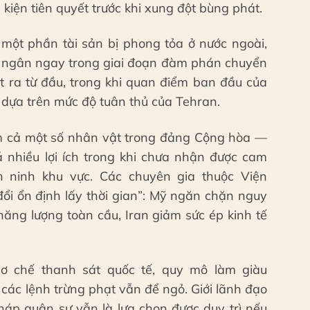
 kiện tiên quyết trước khi xung đột bùng phát.
ại một phần tài sản bị phong tỏa ở nước ngoài,
i ngân ngay trong giai đoạn đàm phán chuyển
ặt ra từ đầu, trong khi quan điểm ban đầu của
 dựa trên mức độ tuân thủ của Tehran.
 cả một số nhân vật trong đảng Cộng hòa —
nhiều lợi ích trong khi chưa nhận được cam
 ninh khu vực. Các chuyên gia thuộc Viện
đổi ổn định lấy thời gian”: Mỹ ngăn chặn nguy
năng lượng toàn cầu, Iran giảm sức ép kinh tế
cơ chế thanh sát quốc tế, quy mô làm giàu
 các lệnh trừng phạt vẫn để ngỏ. Giới lãnh đạo
áp quân sự vẫn là lựa chọn được duy trì nếu