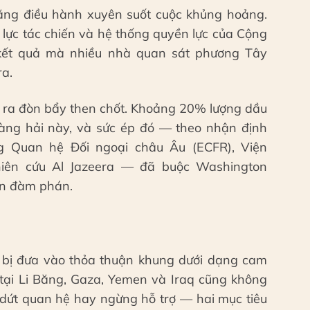
ăng điều hành xuyên suốt cuộc khủng hoảng.
 lực tác chiến và hệ thống quyền lực của Cộng
 kết quả mà nhiều nhà quan sát phương Tây
ra.
o ra đòn bẩy then chốt. Khoảng 20% lượng dầu
àng hải này, và sức ép đó — theo nhận định
g Quan hệ Đối ngoại châu Âu (ECFR), Viện
iên cứu Al Jazeera — đã buộc Washington
iên đàm phán.
g bị đưa vào thỏa thuận khung dưới dạng cam
 tại Li Băng, Gaza, Yemen và Iraq cũng không
dứt quan hệ hay ngừng hỗ trợ — hai mục tiêu