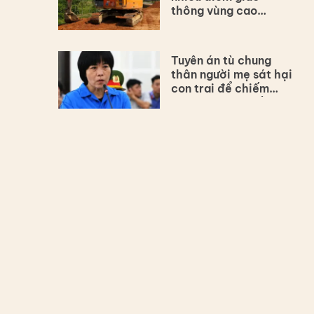
thông vùng cao
Thanh Hóa
Tuyên án tù chung
thân người mẹ sát hại
con trai để chiếm
đoạt hơn 4 tỷ đồng
bảo hiểm