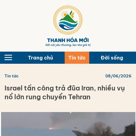
Bỏ
qua
nội
dung
Trang chủ
Tin tức
Đời sống
Tin tức
08/06/2026
Israel tấn công trả đũa Iran, nhiều vụ
nổ lớn rung chuyển Tehran