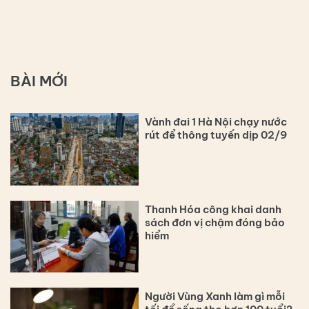
BÀI MỚI
Vành đai 1 Hà Nội chạy nước
rút để thông tuyến dịp 02/9
Thanh Hóa công khai danh
sách đơn vị chậm đóng bảo
hiểm
Người Vùng Xanh làm gì mỗi