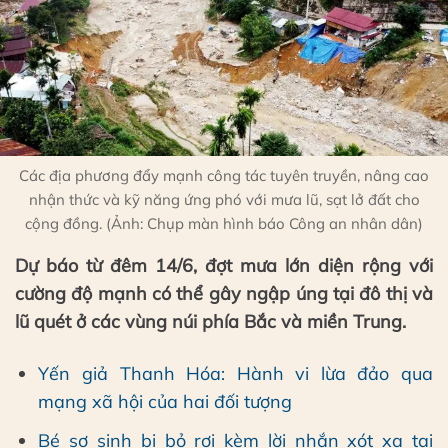
Các địa phương đẩy mạnh công tác tuyên truyền, nâng cao
nhận thức và kỹ năng ứng phó với mưa lũ, sạt lở đất cho
cộng đồng. (Ảnh: Chụp màn hình báo Công an nhân dân)
Dự báo từ đêm 14/6, đợt mưa lớn diện rộng với
cường độ mạnh có thể gây ngập úng tại đô thị và
lũ quét ở các vùng núi phía Bắc và miền Trung.
Yến giả Thanh Hóa: Hành vi lừa đảo qua
mạng xã hội của hai đối tượng
Bé sơ sinh bị bỏ rơi kèm lời nhắn xót xa tại