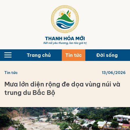
Bỏ
qua
nội
dung
Trang chủ
Tin tức
Đời sống
Tin tức
13/06/2026
Mưa lớn diện rộng đe dọa vùng núi và
trung du Bắc Bộ