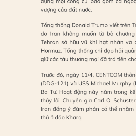
dụng mọi công cụ, bao gồm cả ngoại 
vượng của đất nước.
Tổng thống Donald Trump viết trên Tr
do Iran không muốn từ bỏ chương
Tehran sở hữu vũ khí hạt nhân và 
Hormuz. Tổng thống chỉ đạo hải quân
giữ các tàu thương mại đã trả tiền ch
Trước đó, ngày 11/4, CENTCOM thông
(DDG-121) và USS Michael Murphy (
Ba Tư. Hoạt động này nằm trong kế
thủy lôi. Chuyên gia Carl O. Schust
Iran đồng ý đàm phán có thể nhằm c
thủ ở đảo Kharq.