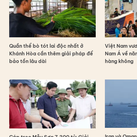
Quần thể bò tót lai độc nhất ở
Việt Nam vươ
Khánh Hòa cần thêm giải pháp để
Nam Á về năn
bảo tồn lâu dài
hàng không
Iran và Oman
Cáp treo Mẫu Sơn 7.300 tỷ: Giải