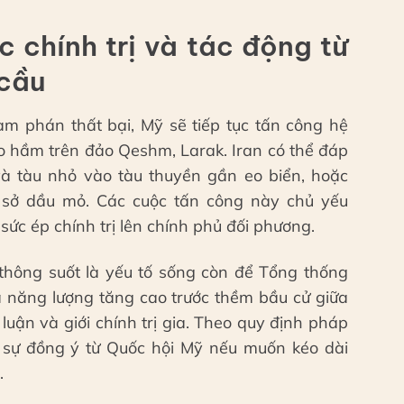
c chính trị và tác động từ
 cầu
àm phán thất bại, Mỹ sẽ tiếp tục tấn công hệ
o hầm trên đảo Qeshm, Larak. Iran có thể đáp
à tàu nhỏ vào tàu thuyền gần eo biển, hoặc
ơ sở dầu mỏ. Các cuộc tấn công này chủ yếu
ức ép chính trị lên chính phủ đối phương.
 thông suốt là yếu tố sống còn để Tổng thống
iá năng lượng tăng cao trước thềm bầu cử giữa
 luận và giới chính trị gia. Theo quy định pháp
 sự đồng ý từ Quốc hội Mỹ nếu muốn kéo dài
.