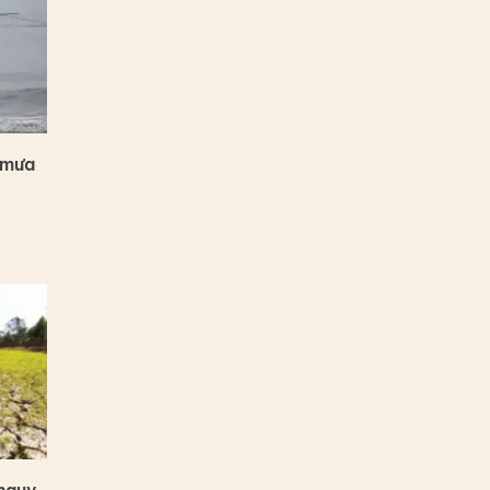
 mưa
 nguy