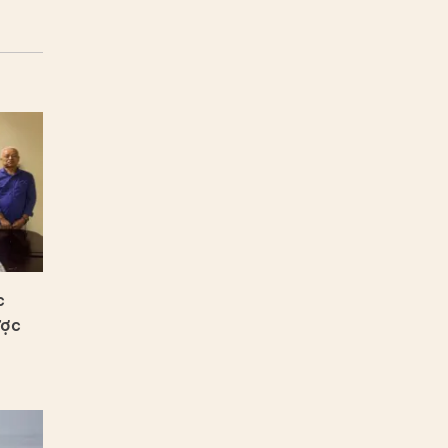
c
ược