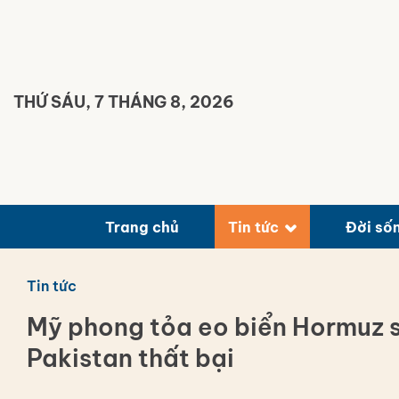
Bỏ
qua
nội
dung
THỨ SÁU, 7 THÁNG 8, 2026
Trang chủ
Tin tức
Đời số
Tin tức
Mỹ phong tỏa eo biển Hormuz sa
Pakistan thất bại