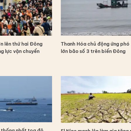
n lên thứ hai Đông
Thanh Hóa chủ động ứng phó
g lực vận chuyển
lớn bão số 3 trên biển Đông
 thống nhất tọa độ
El Nino mạnh lên làm gia tăng