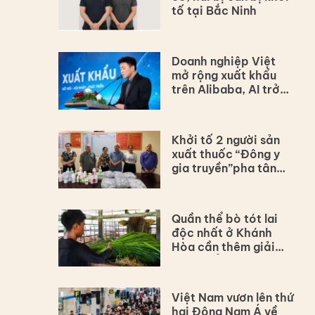
tố tại Bắc Ninh
Doanh nghiệp Việt
mở rộng xuất khẩu
trên Alibaba, AI trở
thành động lực mới
Khởi tố 2 người sản
xuất thuốc “Đông y
gia truyền”pha tân
dược
Quần thể bò tót lai
độc nhất ở Khánh
Hòa cần thêm giải
pháp để bảo tồn lâu
dài
Việt Nam vươn lên thứ
hai Đông Nam Á về