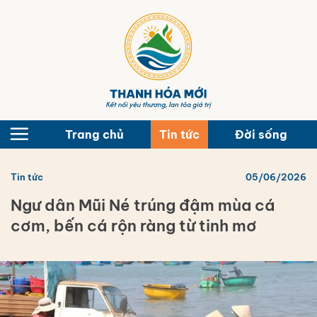
Bỏ
qua
nội
dung
Trang chủ
Tin tức
Đời sống
Tin tức
05/06/2026
Ngư dân Mũi Né trúng đậm mùa cá
cơm, bến cá rộn ràng từ tinh mơ