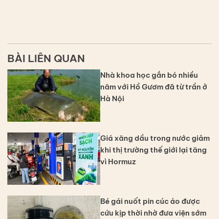
BÀI LIÊN QUAN
Nhà khoa học gắn bó nhiều
năm với Hồ Gươm đã từ trần ở
Hà Nội
Giá xăng dầu trong nước giảm
khi thị trường thế giới lại tăng
vì Hormuz
Bé gái nuốt pin cúc áo được
cứu kịp thời nhờ đưa viện sớm