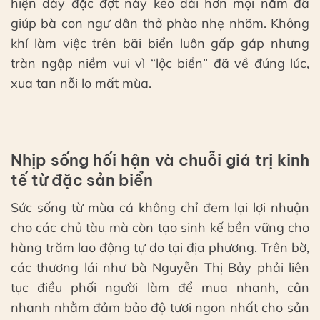
hiện dày đặc đợt này kéo dài hơn mọi năm đã
giúp bà con ngư dân thở phào nhẹ nhõm. Không
khí làm việc trên bãi biển luôn gấp gáp nhưng
tràn ngập niềm vui vì “lộc biển” đã về đúng lúc,
xua tan nỗi lo mất mùa.
Nhịp sống hối hận và chuỗi giá trị kinh
tế từ đặc sản biển
Sức sống từ mùa cá không chỉ đem lại lợi nhuận
cho các chủ tàu mà còn tạo sinh kế bền vững cho
hàng trăm lao động tự do tại địa phương. Trên bờ,
các thương lái như bà Nguyễn Thị Bảy phải liên
tục điều phối người làm để mua nhanh, cân
nhanh nhằm đảm bảo độ tươi ngon nhất cho sản