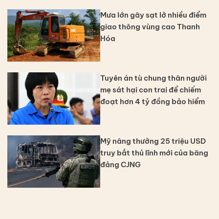
Mưa lớn gây sạt lở nhiều điểm
giao thông vùng cao Thanh
Hóa
Tuyên án tù chung thân người
mẹ sát hại con trai để chiếm
đoạt hơn 4 tỷ đồng bảo hiểm
Mỹ nâng thưởng 25 triệu USD
truy bắt thủ lĩnh mới của băng
đảng CJNG