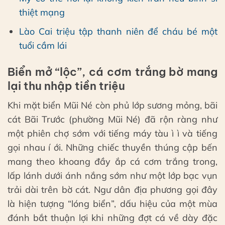
thiệt mạng
Lào Cai triệu tập thanh niên để cháu bé một
tuổi cầm lái
Biển mở “lộc”, cá cơm trắng bờ mang
lại thu nhập tiền triệu
Khi mặt biển Mũi Né còn phủ lớp sương mỏng, bãi
cát Bãi Trước (phường Mũi Né) đã rộn ràng như
một phiên chợ sớm với tiếng máy tàu ì ì và tiếng
gọi nhau í ới. Những chiếc thuyền thúng cập bến
mang theo khoang đầy ắp cá cơm trắng trong,
lấp lánh dưới ánh nắng sớm như một lớp bạc vụn
trải dài trên bờ cát. Ngư dân địa phương gọi đây
là hiện tượng “lóng biển”, dấu hiệu của một mùa
đánh bắt thuận lợi khi những đợt cá về dày đặc