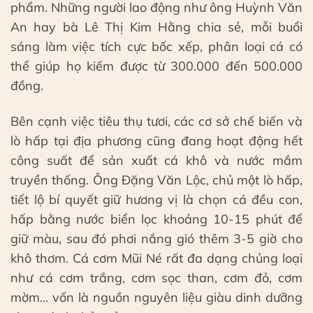
phẩm. Những người lao động như ông Huỳnh Văn
An hay bà Lê Thị Kim Hằng chia sẻ, mỗi buổi
sáng làm việc tích cực bốc xếp, phân loại cá có
thể giúp họ kiếm được từ 300.000 đến 500.000
đồng.
Bên cạnh việc tiêu thụ tươi, các cơ sở chế biến và
lò hấp tại địa phương cũng đang hoạt động hết
công suất để sản xuất cá khô và nước mắm
truyền thống. Ông Đặng Văn Lộc, chủ một lò hấp,
tiết lộ bí quyết giữ hương vị là chọn cá đều con,
hấp bằng nước biển lọc khoảng 10-15 phút để
giữ màu, sau đó phơi nắng gió thêm 3-5 giờ cho
khô thơm. Cá cơm Mũi Né rất đa dạng chủng loại
như cá cơm trắng, cơm sọc than, cơm đỏ, cơm
mờm… vốn là nguồn nguyên liệu giàu dinh dưỡng