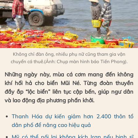
Không chỉ đàn ông, nhiều phụ nữ cũng tham gia vận
chuyển cá thuê.(Ảnh: Chụp màn hình báo Tiền Phong).
Những ngày này, mùa cá cơm mang đến không
khí hối hả cho biển Mũi Né. Từng đoàn thuyền
đầy ắp “lộc biển” liên tục cập bến, giúp ngư dân
và lao động địa phương phấn khởi.
Thanh Hóa dự kiến giảm hơn 2.400 thôn tổ
dân phố để nâng cao hiệu quả
Mỹ có thể nối lại không kích Iran nếu binh sĩ