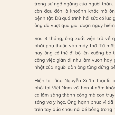
trong sự ngỡ ngàng của người thân.
còn đau đớn là khoảnh khắc mà ông
bệnh tật. Dù quá trình hồi sức có lúc 
ông đã vượt qua giai đoạn nguy hiểm
Sau 3 tháng, ông xuất viện trở về 
phải phụ thuộc vào máy thở. Từ một
nay ông có thể đi bộ lên xuống ba
công việc giản dị như làm vườn hay
nhật của người đàn ông từng đứng bên
Hiện tại, ông Nguyễn Xuân Toại là 
phổi tại Việt Nam với hơn 4 năm kh
ca lâm sàng thành công mà còn truyề
sống và y học. Ông hạnh phúc vì đã 
trên tay đứa cháu nội bé bỏng trong 