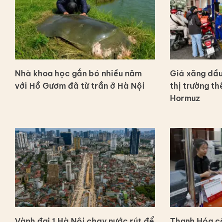
Nhà khoa học gắn bó nhiều năm
Giá xăng dầu
với Hồ Gươm đã từ trần ở Hà Nội
thị trường thế
Hormuz
Vành đai 1 Hà Nội chạy nước rút để
Thanh Hóa c