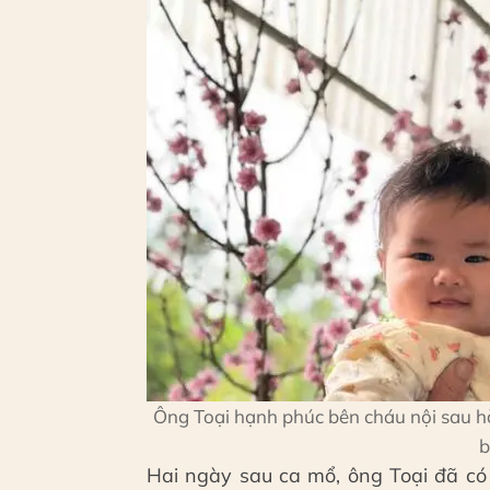
Ông Toại hạnh phúc bên cháu nội sau hà
Hai ngày sau ca mổ, ông Toại đã có 