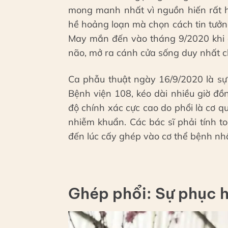
mong manh nhất vì nguồn hiến rất h
hề hoảng loạn mà chọn cách tin tưởng
May mắn đến vào tháng 9/2020 khi c
não, mở ra cánh cửa sống duy nhất c
Ca phẫu thuật ngày 16/9/2020 là sự
Bệnh viện 108, kéo dài nhiều giờ đồ
độ chính xác cực cao do phổi là cơ q
nhiễm khuẩn. Các bác sĩ phải tính t
đến lúc cấy ghép vào cơ thể bệnh n
Ghép phổi: Sự phục 