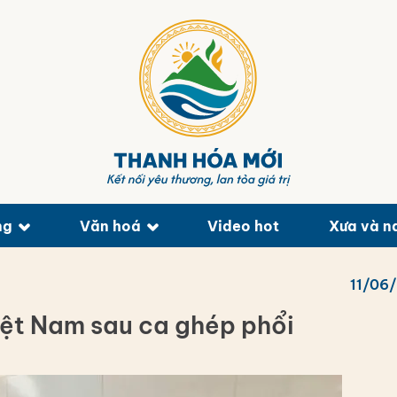
ng
Văn hoá
Video hot
Xưa và n
11/06
iệt Nam sau ca ghép phổi