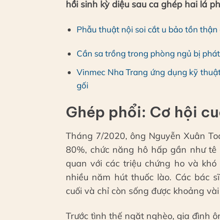
hồi sinh kỳ diệu sau ca ghép hai lá p
Phẫu thuật nội soi cắt u bảo tồn th
Cần sa trồng trong phòng ngủ bị phát
Vinmec Nha Trang ứng dụng kỹ thuật
gối
Ghép phổi: Cơ hội cu
Tháng 7/2020, ông Nguyễn Xuân Toại
80%, chức năng hô hấp gần như tê l
quan với các triệu chứng ho và khó t
nhiều năm hút thuốc lào. Các bác s
cuối và chỉ còn sống được khoảng vài
Trước tình thế ngặt nghèo, gia đình