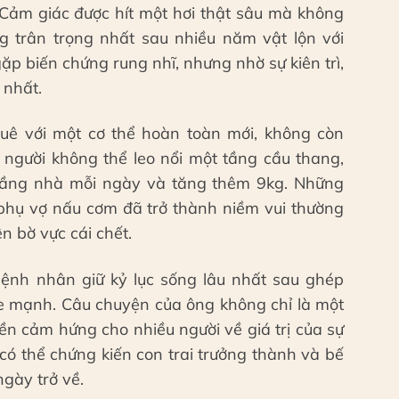
 Cảm giác được hít một hơi thật sâu mà không
 trân trọng nhất sau nhiều năm vật lộn với
gặp biến chứng rung nhĩ, nhưng nhờ sự kiên trì,
 nhất.
quê với một cơ thể hoàn toàn mới, không còn
 người không thể leo nổi một tầng cầu thang,
 tầng nhà mỗi ngày và tăng thêm 9kg. Những
 phụ vợ nấu cơm đã trở thành niềm vui thường
 bờ vực cái chết.
bệnh nhân giữ kỷ lục sống lâu nhất sau ghép
ỏe mạnh. Câu chuyện của ông không chỉ là một
n cảm hứng cho nhiều người về giá trị của sự
có thể chứng kiến con trai trưởng thành và bế
ngày trở về.