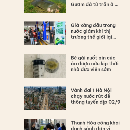
Gươm đã từ trần ở Hà
Nội
Giá xăng dầu trong
nước giảm khi thị
trường thế giới lại
tăng vì Hormuz
Bé gái nuốt pin cúc
áo được cứu kịp thời
nhờ đưa viện sớm
Vành đai 1 Hà Nội
chạy nước rút để
thông tuyến dịp 02/9
Thanh Hóa công khai
danh sách đơn vị