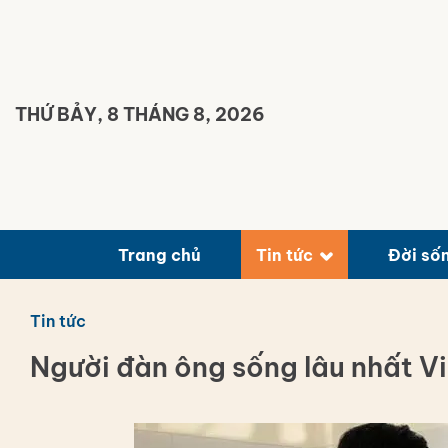
Bỏ
qua
nội
dung
THỨ BẢY, 8 THÁNG 8, 2026
Trang chủ
Tin tức
Đời số
Tin tức
Người đàn ông sống lâu nhất V