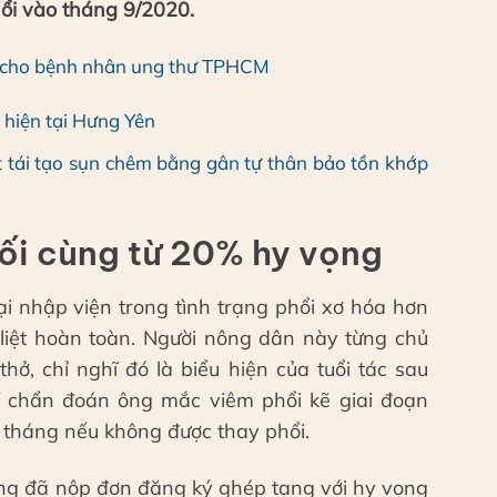
hổi vào tháng 9/2020.
ận cho bệnh nhân ung thư TPHCM
 hiện tại Hưng Yên
 tái tạo sụn chêm bằng gân tự thân bảo tồn khớp
ối cùng từ 20% hy vọng
 nhập viện trong tình trạng phổi xơ hóa hơn
iệt hoàn toàn. Người nông dân này từng chủ
hở, chỉ nghĩ đó là biểu hiện của tuổi tác sau
ĩ chẩn đoán ông mắc viêm phổi kẽ giai đoạn
 tháng nếu không được thay phổi.
 ông đã nộp đơn đăng ký ghép tạng với hy vọng