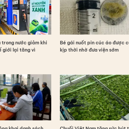
 trong nước giảm khi
Bé gái nuốt pin cúc áo được c
 giới lại tăng vì
kịp thời nhờ đưa viện sớm
ông khai danh sách
Chuối Việt Nam tăng sức hút t