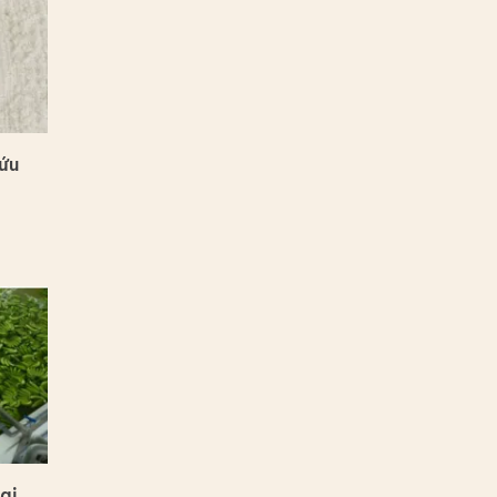
ứu
ại