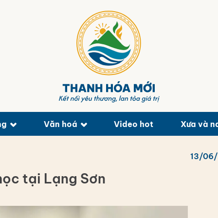
ng
Văn hoá
Video hot
Xưa và n
13/06
 học tại Lạng Sơn