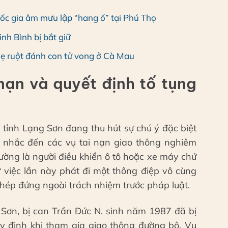
ốc gia âm mưu lập “hang ổ” tại Phú Thọ
nh Bình bị bắt giữ
mẹ ruột đánh con tử vong ở Cà Mau
nạn và quyết định tố tụng
i tỉnh Lạng Sơn đang thu hút sự chú ý đặc biệt
hi nhắc đến các vụ tai nạn giao thông nghiêm
thường là người điều khiển ô tô hoặc xe máy chứ
sự việc lần này phát đi một thông điệp vô cùng
hép đứng ngoài trách nhiệm trước pháp luật.
 Sơn, bị can Trần Đức N. sinh năm 1987 đã bị
quy định khi tham gia giao thông đường bộ. Vụ