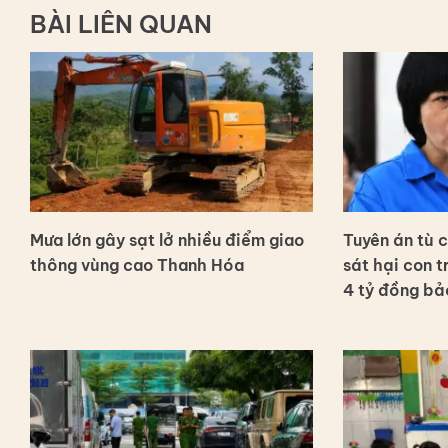
BÀI LIÊN QUAN
Mưa lớn gây sạt lở nhiều điểm giao
Tuyên án tù 
thông vùng cao Thanh Hóa
sát hại con 
4 tỷ đồng bả