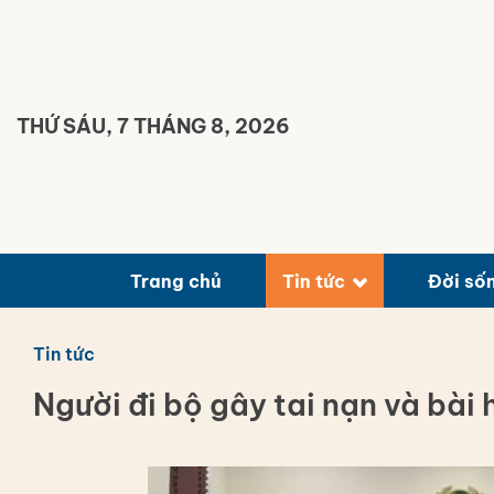
Bỏ
qua
nội
dung
THỨ SÁU, 7 THÁNG 8, 2026
Trang chủ
Tin tức
Đời số
Tin tức
Người đi bộ gây tai nạn và bài