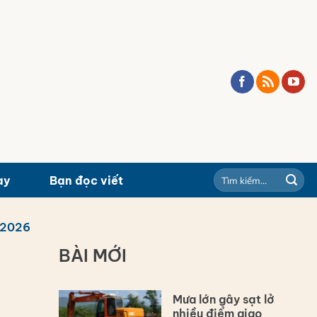
ay
Bạn đọc viết
/2026
BÀI MỚI
Mưa lớn gây sạt lở
nhiều điểm giao