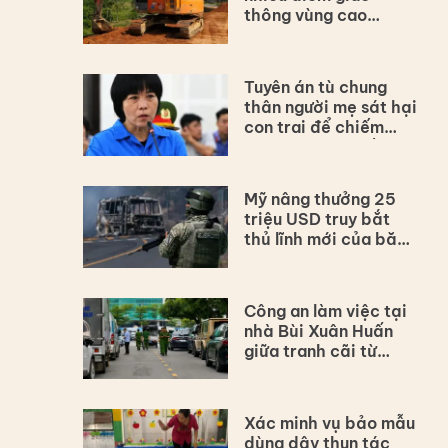
thông vùng cao
Thanh Hóa
Tuyên án tù chung
thân người mẹ sát hại
con trai để chiếm
đoạt hơn 4 tỷ đồng
bảo hiểm
Mỹ nâng thưởng 25
triệu USD truy bắt
thủ lĩnh mới của băng
đảng CJNG
Công an làm việc tại
nhà Bùi Xuân Huấn
giữa tranh cãi từ
thiện
Xác minh vụ bảo mẫu
dùng dây thun tác