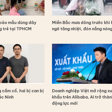
 bảo mẫu dùng dây
Miền Bắc mưa dông trước khi 
g trẻ tại TPHCM
ngờ tăng nhiệt, đón nắng nón
 cầm cố, hai bị can bị
Doanh nghiệp Việt mở rộng x
ắc Ninh
khẩu trên Alibaba, AI trở thàn
động lực mới