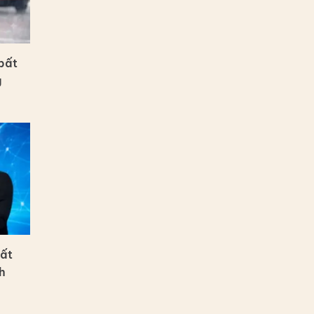
bất
g
uất
h