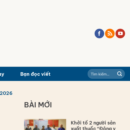
ay
Bạn đọc viết
/2026
BÀI MỚI
Khởi tố 2 người sản
xuất thuốc “Đông y