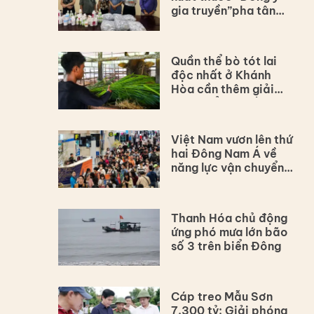
gia truyền”pha tân
dược
Quần thể bò tót lai
độc nhất ở Khánh
Hòa cần thêm giải
pháp để bảo tồn lâu
dài
Việt Nam vươn lên thứ
hai Đông Nam Á về
năng lực vận chuyển
hàng không
Thanh Hóa chủ động
ứng phó mưa lớn bão
số 3 trên biển Đông
Cáp treo Mẫu Sơn
7.300 tỷ: Giải phóng