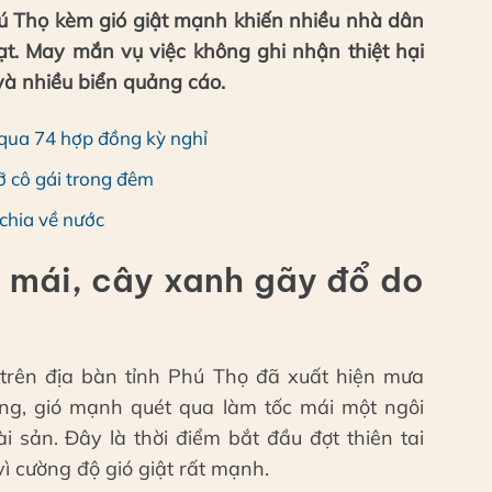
Phú Thọ kèm gió giật mạnh khiến nhiều nhà dân
ạt. May mắn vụ việc không ghi nhận thiệt hại
và nhiều biển quảng cáo.
 qua 74 hợp đồng kỳ nghỉ
ỡ cô gái trong đêm
chia về nước
c mái, cây xanh gãy đổ do
trên địa bàn tỉnh Phú Thọ đã xuất hiện mưa
ông, gió mạnh quét qua làm tốc mái một ngôi
i sản. Đây là thời điểm bắt đầu đợt thiên tai
ì cường độ gió giật rất mạnh.