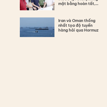
mặt bằng hoàn tất,
dự án vẫn lùi tiến độ
Iran và Oman thống
nhất tọa độ tuyến
hàng hải qua Hormuz