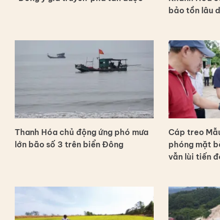
bảo tồn lâu 
Thanh Hóa chủ động ứng phó mưa
Cáp treo Mẫu
lớn bão số 3 trên biển Đông
phóng mặt bằ
vẫn lùi tiến đ