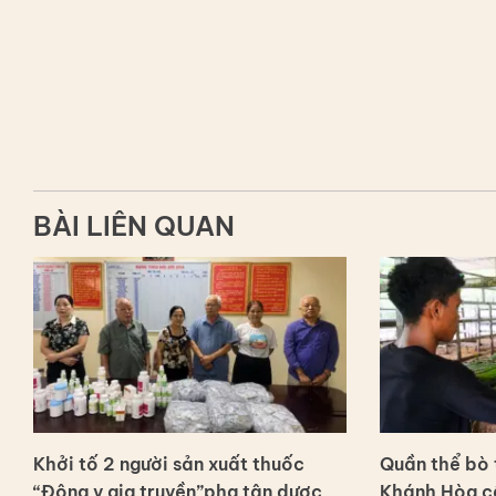
BÀI LIÊN QUAN
Khởi tố 2 người sản xuất thuốc
Quần thể bò t
“Đông y gia truyền”pha tân dược
Khánh Hòa c