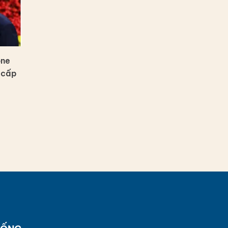
one
 cấp