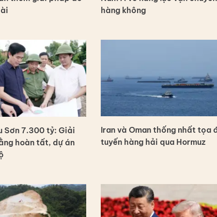
dài
hàng không
Iran và Oman thống nhất tọa 
 Sơn 7.300 tỷ: Giải
tuyến hàng hải qua Hormuz
ng hoàn tất, dự án
ộ