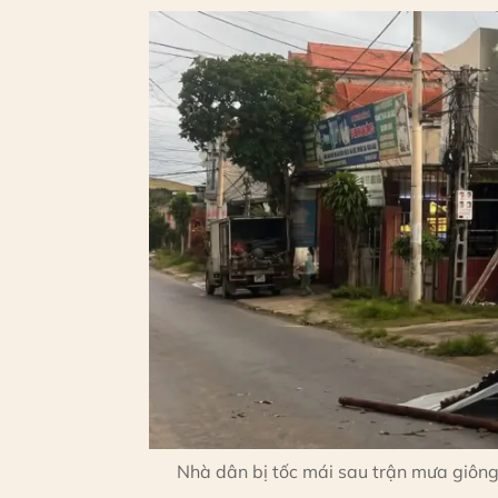
Nhà dân bị tốc mái sau trận mưa giôn