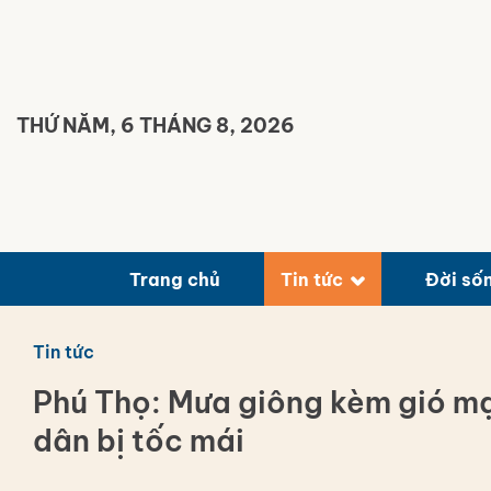
Bỏ
qua
nội
dung
THỨ NĂM, 6 THÁNG 8, 2026
Trang chủ
Tin tức
Đời số
Tin tức
Phú Thọ: Mưa giông kèm gió mạ
dân bị tốc mái