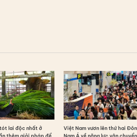
ót lai độc nhất ở
Việt Nam vươn lên thứ hai Đô
ần thêm giải pháp để
Nam Á về năng lực vận chuyển