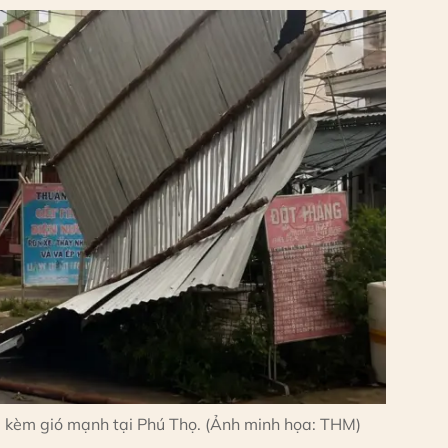
g kèm gió mạnh tại Phú Thọ. (Ảnh minh họa: THM)