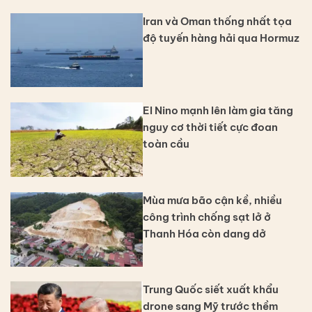
Iran và Oman thống nhất tọa
độ tuyến hàng hải qua Hormuz
El Nino mạnh lên làm gia tăng
nguy cơ thời tiết cực đoan
toàn cầu
Mùa mưa bão cận kề, nhiều
công trình chống sạt lở ở
Thanh Hóa còn dang dở
Trung Quốc siết xuất khẩu
drone sang Mỹ trước thềm