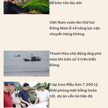
để bảo tồn lâu dài
Việt Nam vươn lên thứ hai
Đông Nam Á về năng lực vận
chuyển hàng không
Thanh Hóa chủ động ứng phó
mưa lớn bão số 3 trên biển
Đông
Cáp treo Mẫu Sơn 7.300 tỷ:
Giải phóng mặt bằng hoàn
tất, dự án vẫn lùi tiến độ