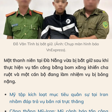
Đỗ Văn Tĩnh bị bắt giữ. (Ảnh: Chụp màn hình báo
VnExpress).
Một thanh niên tại Đà Nẵng vừa bị bắt giữ sau khi
thực hiện vụ tấn công bằng bom xăng khiến cha
ruột và một cán bộ đang làm nhiệm vụ bị bỏng
nặng.
Mỹ tập kích loạt mục tiêu quân sự tại Iran
nhằm đáp trả vụ bắn rơi trực thăng
Căng thẳng Mỹ-Iran: Mỹ cảnh báo tấn công