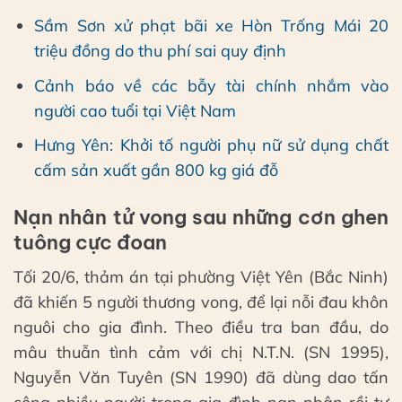
Sầm Sơn xử phạt bãi xe Hòn Trống Mái 20
triệu đồng do thu phí sai quy định
Cảnh báo về các bẫy tài chính nhắm vào
người cao tuổi tại Việt Nam
Hưng Yên: Khởi tố người phụ nữ sử dụng chất
cấm sản xuất gần 800 kg giá đỗ
Nạn nhân tử vong sau những cơn ghen
tuông cực đoan
Tối 20/6, thảm án tại phường Việt Yên (Bắc Ninh)
đã khiến 5 người thương vong, để lại nỗi đau khôn
nguôi cho gia đình. Theo điều tra ban đầu, do
mâu thuẫn tình cảm với chị N.T.N. (SN 1995),
Nguyễn Văn Tuyên (SN 1990) đã dùng dao tấn