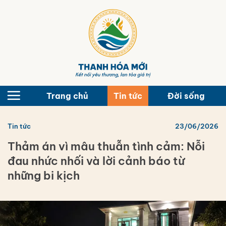
Bỏ
qua
nội
dung
Trang chủ
Tin tức
Đời sống
Tin tức
23/06/2026
Thảm án vì mâu thuẫn tình cảm: Nỗi
đau nhức nhối và lời cảnh báo từ
những bi kịch