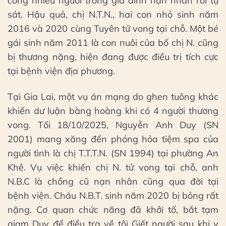
công nhiều người trong gia đình nạn nhân rồi tự
sát. Hậu quả, chị N.T.N., hai con nhỏ sinh năm
2016 và 2020 cùng Tuyên tử vong tại chỗ. Một bé
gái sinh năm 2011 là con nuôi của bố chị N. cũng
bị thương nặng, hiện đang được điều trị tích cực
tại bệnh viện địa phương.
Tại Gia Lai, một vụ án mạng do ghen tuông khác
khiến dư luận bàng hoàng khi có 4 người thương
vong. Tối 18/10/2025, Nguyễn Anh Duy (SN
2001) mang xăng đến phóng hỏa tiệm spa của
người tình là chị T.T.T.N. (SN 1994) tại phường An
Khê. Vụ việc khiến chị N. tử vong tại chỗ, anh
N.B.C là chồng cũ nạn nhân cũng qua đời tại
bệnh viện. Cháu N.B.T. sinh năm 2020 bị bỏng rất
nặng. Cơ quan chức năng đã khởi tố, bắt tạm
giam Duy để điều tra về tội Giết người sau khi y