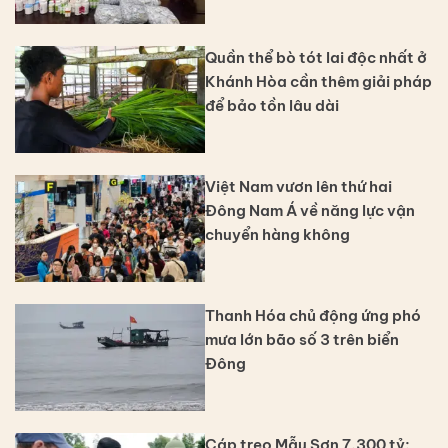
Quần thể bò tót lai độc nhất ở
Khánh Hòa cần thêm giải pháp
để bảo tồn lâu dài
Việt Nam vươn lên thứ hai
Đông Nam Á về năng lực vận
chuyển hàng không
Thanh Hóa chủ động ứng phó
mưa lớn bão số 3 trên biển
Đông
Cáp treo Mẫu Sơn 7.300 tỷ: