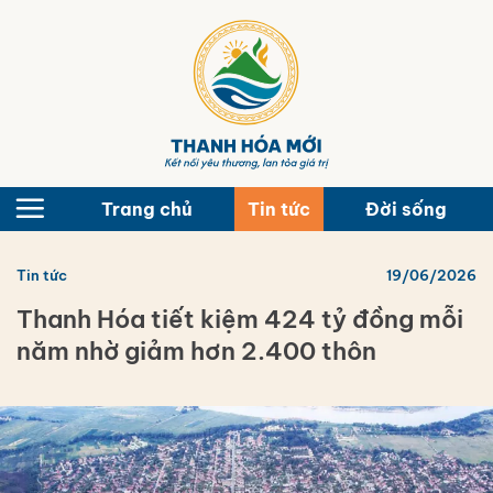
Bỏ
qua
nội
dung
Trang chủ
Tin tức
Đời sống
Tin tức
19/06/2026
Thanh Hóa tiết kiệm 424 tỷ đồng mỗi
năm nhờ giảm hơn 2.400 thôn