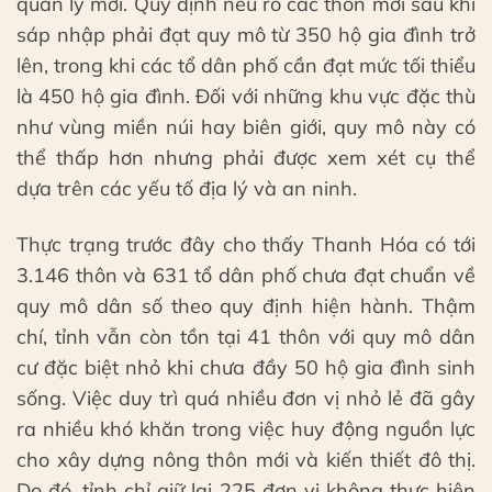
quản lý mới. Quy định nêu rõ các thôn mới sau khi
sáp nhập phải đạt quy mô từ 350 hộ gia đình trở
lên, trong khi các tổ dân phố cần đạt mức tối thiểu
là 450 hộ gia đình. Đối với những khu vực đặc thù
như vùng miền núi hay biên giới, quy mô này có
thể thấp hơn nhưng phải được xem xét cụ thể
dựa trên các yếu tố địa lý và an ninh.
Thực trạng trước đây cho thấy Thanh Hóa có tới
3.146 thôn và 631 tổ dân phố chưa đạt chuẩn về
quy mô dân số theo quy định hiện hành. Thậm
chí, tỉnh vẫn còn tồn tại 41 thôn với quy mô dân
cư đặc biệt nhỏ khi chưa đầy 50 hộ gia đình sinh
sống. Việc duy trì quá nhiều đơn vị nhỏ lẻ đã gây
ra nhiều khó khăn trong việc huy động nguồn lực
cho xây dựng nông thôn mới và kiến thiết đô thị.
Do đó, tỉnh chỉ giữ lại 225 đơn vị không thực hiện