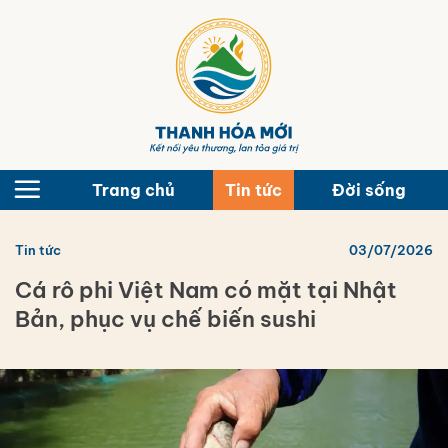
Bỏ
qua
nội
dung
Trang chủ
Tin tức
Đời sống
Tin tức
03/07/2026
Cá rô phi Việt Nam có mặt tại Nhật
Bản, phục vụ chế biến sushi