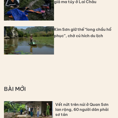
giả ma túy ở Lai Châu
Kim Sơn giữ thế “long chầu hổ
phục”, chờ cú hích du lịch
BÀI MỚI
Vết nứt trên núi ở Quan Sơn
lan rộng, 60 người dân phải
sơ tán