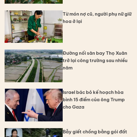
Từ món nợ cũ, người phụ nữ giữ
hoa ở lại
Đường nối sân bay Thọ Xuân
trở lại công trường sau nhiều
năm
Israel bác bỏ kế hoạch hòa
bình 15 điểm của ông Trump
cho Gaza
Bẫy giết chồng bằng gói đất