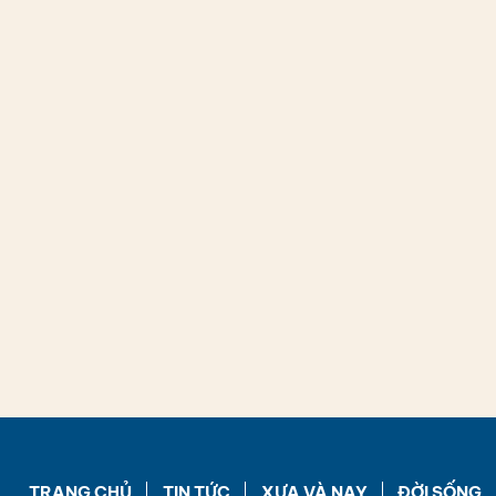
TRANG CHỦ
TIN TỨC
XƯA VÀ NAY
ĐỜI SỐNG