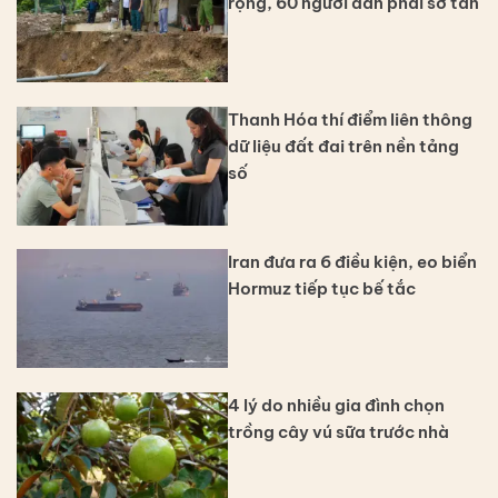
rộng, 60 người dân phải sơ tán
Thanh Hóa thí điểm liên thông
dữ liệu đất đai trên nền tảng
số
Iran đưa ra 6 điều kiện, eo biển
Hormuz tiếp tục bế tắc
4 lý do nhiều gia đình chọn
trồng cây vú sữa trước nhà