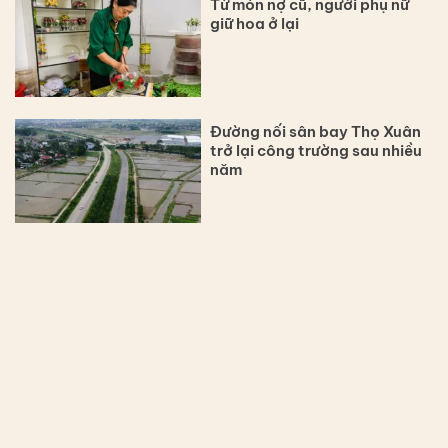
Từ món nợ cũ, người phụ nữ
giữ hoa ở lại
Đường nối sân bay Thọ Xuân
trở lại công trường sau nhiều
năm