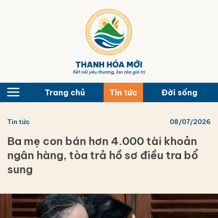
Bỏ
qua
nội
dung
Trang chủ
Tin tức
Đời sống
Tin tức
08/07/2026
Ba mẹ con bán hơn 4.000 tài khoản
ngân hàng, tòa trả hồ sơ điều tra bổ
sung