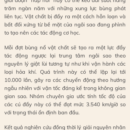
giai đoạn “hấp hối” này có thể kéo dài suốt hàng
trăm ngàn năm với những xung lực bùng phát
liên tục. Vật chất bị đẩy ra một cách hỗn loạn và
bất đối xứng từ bề mặt của ngôi sao đang phình
to tạo nên các tác động cơ học.
Mỗi đợt bùng nổ vật chất sẽ tạo ra một lực đẩy
tác động ngược lại trung tâm ngôi sao theo
nguyên lý giật lùi tương tự như khi vận hành các
loại hỏa khí. Quá trình này có thể lặp lại tới
10.000 lần, gây ra các chuyển động theo hướng
ngẫu nhiên với vận tốc đáng kể trong không gian
gian sao. Nhóm chuyên gia ước tính tốc độ của
các cú đẩy này có thể đạt mức 3.540 km/giờ so
với trạng thái ổn định ban đầu.
Kết quả nghiên cứu đồng thời lý giải nguyên nhân