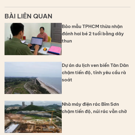
BÀI LIÊN QUAN
Bảo mẫu TPHCM thừa nhận
đánh hai bé 2 tuổi bằng dây
thun
Dự án du lịch ven biển Tân Dân
chậm tiến độ, tỉnh yêu cầu rà
soát
Nhà máy điện rác Bỉm Sơn
chậm tiến độ, núi rác vẫn chờ