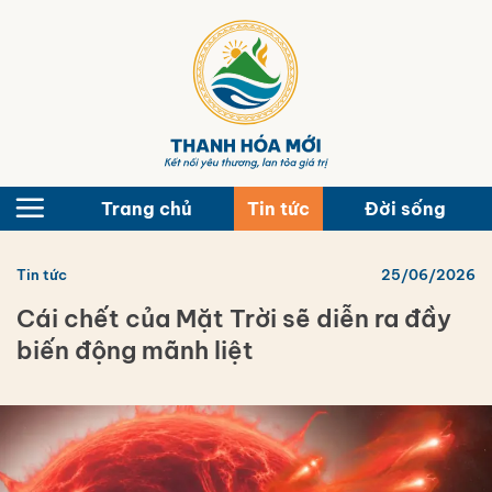
Bỏ
qua
nội
dung
Trang chủ
Tin tức
Đời sống
Tin tức
25/06/2026
Cái chết của Mặt Trời sẽ diễn ra đầy
biến động mãnh liệt