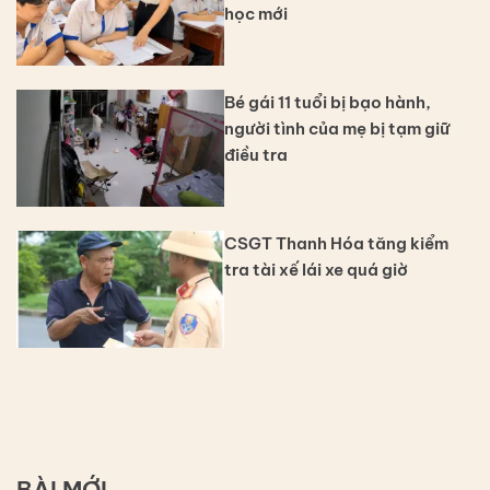
học mới
Bé gái 11 tuổi bị bạo hành,
người tình của mẹ bị tạm giữ
điều tra
CSGT Thanh Hóa tăng kiểm
tra tài xế lái xe quá giờ
BÀI MỚI