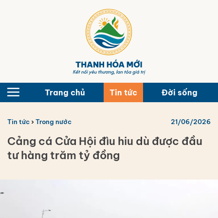
Bỏ
qua
nội
dung
Trang chủ
Tin tức
Đời sống
Tin tức
›
Trong nước
21/06/2026
Cảng cá Cửa Hội đìu hiu dù được đầu
tư hàng trăm tỷ đồng