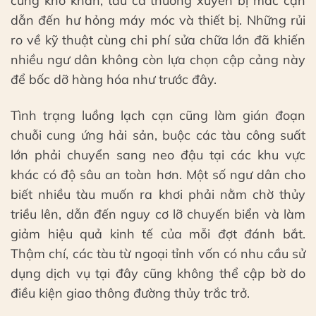
cùng khó khăn, tàu cá thường xuyên bị mắc cạn
dẫn đến hư hỏng máy móc và thiết bị. Những rủi
ro về kỹ thuật cùng chi phí sửa chữa lớn đã khiến
nhiều ngư dân không còn lựa chọn cập cảng này
để bốc dỡ hàng hóa như trước đây.
Tình trạng luồng lạch cạn cũng làm gián đoạn
chuỗi cung ứng hải sản, buộc các tàu công suất
lớn phải chuyển sang neo đậu tại các khu vực
khác có độ sâu an toàn hơn. Một số ngư dân cho
biết nhiều tàu muốn ra khơi phải nằm chờ thủy
triều lên, dẫn đến nguy cơ lỡ chuyến biển và làm
giảm hiệu quả kinh tế của mỗi đợt đánh bắt.
Thậm chí, các tàu từ ngoại tỉnh vốn có nhu cầu sử
dụng dịch vụ tại đây cũng không thể cập bờ do
điều kiện giao thông đường thủy trắc trở.