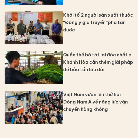
Khởi tố 2 người sản xuất thuốc
“Đông y gia truyền”pha tân
dược
Quần thể bò tót lai độc nhất ở
Khánh Hòa cần thêm giải pháp
để bảo tồn lâu dài
Việt Nam vươn lên thứ hai
Đông Nam Á về năng lực vận
chuyển hàng không