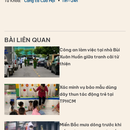
Từ Khóa:
Cẳng cá Cửa Hội
Tin--24h
BÀI LIÊN QUAN
Công an làm việc tại nhà Bùi
Xuân Huấn giữa tranh cãi từ
thiện
Xác minh vụ bảo mẫu dùng
dây thun tác động trẻ tại
TPHCM
Miền Bắc mưa dông trước khi