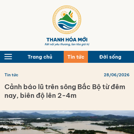
Bỏ
qua
nội
dung
Trang chủ
Tin tức
Đời sống
Tin tức
28/06/2026
Cảnh báo lũ trên sông Bắc Bộ từ đêm
nay, biên độ lên 2-4m