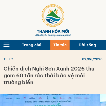
Bỏ
qua
nội
dung
Trang chủ
Tin tức
Đời sống
Tin tức
02/06/2026
Chiến dịch Nghi Sơn Xanh 2026 thu
gom 60 tấn rác thải bảo vệ môi
trường biển