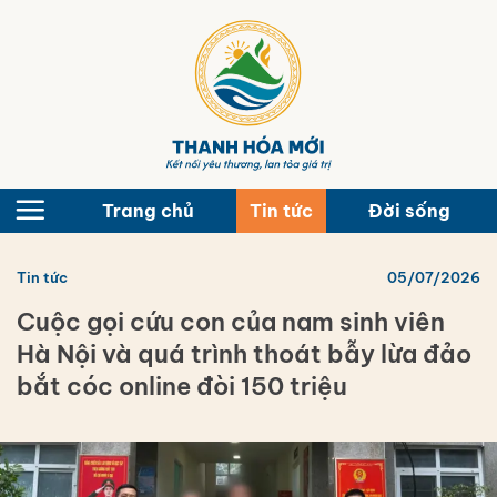
Bỏ
qua
nội
dung
Trang chủ
Tin tức
Đời sống
Tin tức
05/07/2026
Cuộc gọi cứu con của nam sinh viên
Hà Nội và quá trình thoát bẫy lừa đảo
bắt cóc online đòi 150 triệu