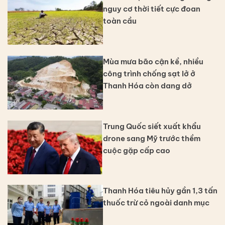
nguy cơ thời tiết cực đoan
toàn cầu
Mùa mưa bão cận kề, nhiều
công trình chống sạt lở ở
Thanh Hóa còn dang dở
Trung Quốc siết xuất khẩu
drone sang Mỹ trước thềm
cuộc gặp cấp cao
Thanh Hóa tiêu hủy gần 1,3 tấn
thuốc trừ cỏ ngoài danh mục