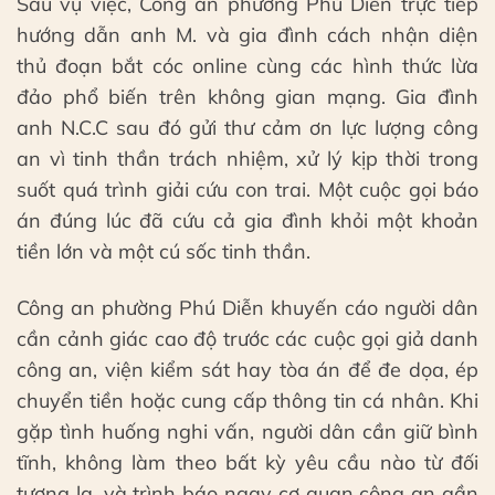
Sau vụ việc, Công an phường Phú Diễn trực tiếp
hướng dẫn anh M. và gia đình cách nhận diện
thủ đoạn bắt cóc online cùng các hình thức lừa
đảo phổ biến trên không gian mạng. Gia đình
anh N.C.C sau đó gửi thư cảm ơn lực lượng công
an vì tinh thần trách nhiệm, xử lý kịp thời trong
suốt quá trình giải cứu con trai. Một cuộc gọi báo
án đúng lúc đã cứu cả gia đình khỏi một khoản
tiền lớn và một cú sốc tinh thần.
Công an phường Phú Diễn khuyến cáo người dân
cần cảnh giác cao độ trước các cuộc gọi giả danh
công an, viện kiểm sát hay tòa án để đe dọa, ép
chuyển tiền hoặc cung cấp thông tin cá nhân. Khi
gặp tình huống nghi vấn, người dân cần giữ bình
tĩnh, không làm theo bất kỳ yêu cầu nào từ đối
tượng lạ, và trình báo ngay cơ quan công an gần