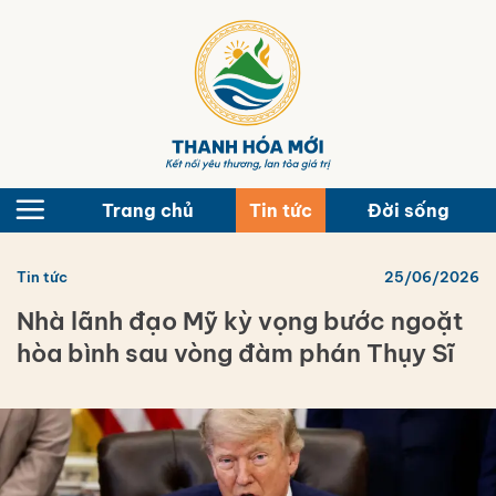
Bỏ
qua
nội
dung
Trang chủ
Tin tức
Đời sống
Tin tức
25/06/2026
Nhà lãnh đạo Mỹ kỳ vọng bước ngoặt
hòa bình sau vòng đàm phán Thụy Sĩ