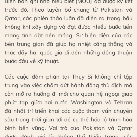
Biên bản ghi nhớ hiểu biết (MOU) đã được ký kết
trước đó. Theo tuyên bố chung từ Pakistan và
Qatar, các phiên thảo luận đã diễn ra trong bầu
không khí xây dựng và đạt được nhiều bước tiến
mang tính đặt nền móng. Sự hiện diện của các
bên trung gian đã giúp hạ nhiệt căng thẳng và
thúc đẩy hai quốc gia đi đến những đồng thuận
bước đầu về kỹ thuật.
Các cuộc đàm phán tại Thụy Sĩ không chỉ tập
trung vào việc chấm dứt hành động thù địch mà
còn mở ra hướng đi mới cho quan hệ ngoại giao
phức tạp giữa hai nước. Washington và Tehran
đã nhất trí triển khai các cuộc tham vấn chuyên
sâu trong thời gian tới để cụ thể hóa lộ trình hòa
bình bền vững. Vai trò của Pakistan và Qatar
được đánh giá là không thể thiếu trong việc