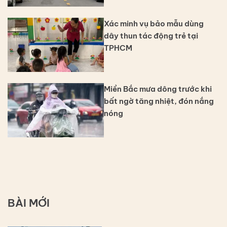
Xác minh vụ bảo mẫu dùng
dây thun tác động trẻ tại
TPHCM
Miền Bắc mưa dông trước khi
bất ngờ tăng nhiệt, đón nắng
nóng
BÀI MỚI