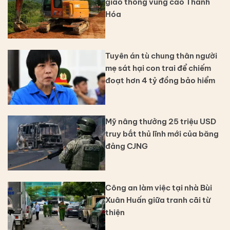
giao thông vùng cao Thanh
Hóa
Tuyên án tù chung thân người
mẹ sát hại con trai để chiếm
đoạt hơn 4 tỷ đồng bảo hiểm
Mỹ nâng thưởng 25 triệu USD
truy bắt thủ lĩnh mới của băng
đảng CJNG
Công an làm việc tại nhà Bùi
Xuân Huấn giữa tranh cãi từ
thiện