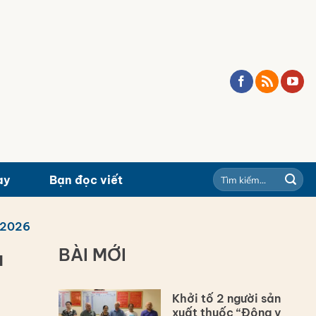
ay
Bạn đọc viết
/2026
BÀI MỚI
ụ
Khởi tố 2 người sản
xuất thuốc “Đông y