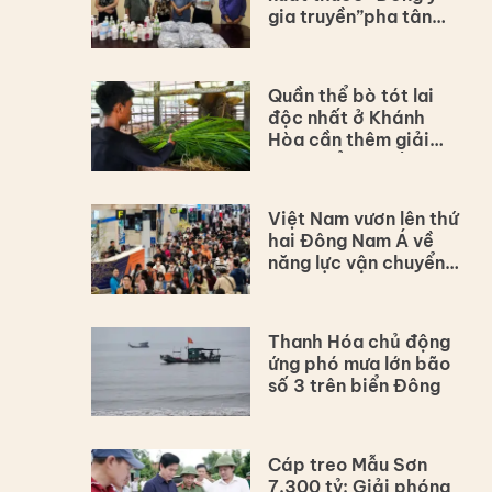
gia truyền”pha tân
dược
Quần thể bò tót lai
độc nhất ở Khánh
Hòa cần thêm giải
pháp để bảo tồn lâu
dài
Việt Nam vươn lên thứ
hai Đông Nam Á về
năng lực vận chuyển
hàng không
Thanh Hóa chủ động
ứng phó mưa lớn bão
số 3 trên biển Đông
Cáp treo Mẫu Sơn
7.300 tỷ: Giải phóng