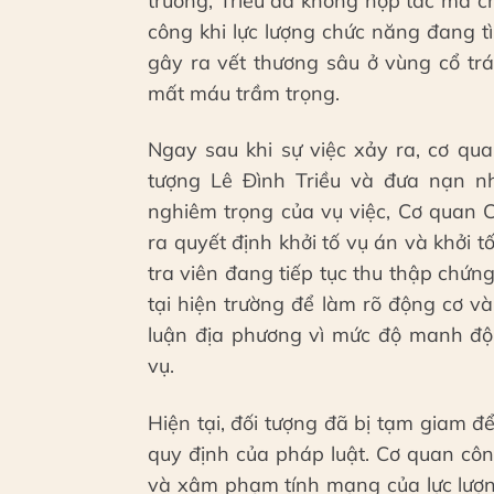
trường, Triều đã không hợp tác mà c
công khi lực lượng chức năng đang t
gây ra vết thương sâu ở vùng cổ tr
mất máu trầm trọng.
Ngay sau khi sự việc xảy ra, cơ q
tượng Lê Đình Triều và đưa nạn nh
nghiêm trọng của vụ việc, Cơ quan 
ra quyết định khởi tố vụ án và khởi tố 
tra viên đang tiếp tục thu thập chứn
tại hiện trường để làm rõ động cơ và
luận địa phương vì mức độ manh độn
vụ.
Hiện tại, đối tượng đã bị tạm giam đ
quy định của pháp luật. Cơ quan cô
và xâm phạm tính mạng của lực lượn