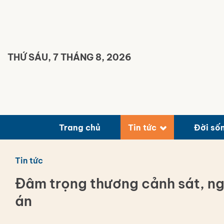
Bỏ
qua
nội
dung
THỨ SÁU, 7 THÁNG 8, 2026
Trang chủ
Tin tức
Đời số
Tin tức
Đâm trọng thương cảnh sát, ng
án