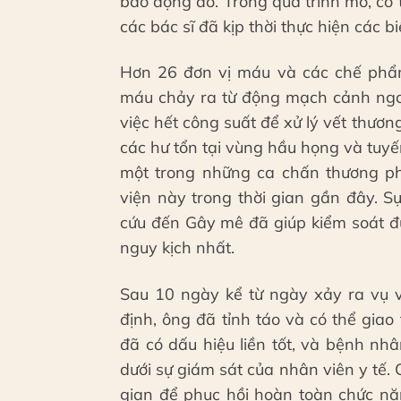
báo động đỏ. Trong quá trình mổ, c
các bác sĩ đã kịp thời thực hiện các b
Hơn 26 đơn vị máu và các chế phẩm
máu chảy ra từ động mạch cảnh ngoà
việc hết công suất để xử lý vết thươ
các hư tổn tại vùng hầu họng và tuy
một trong những ca chấn thương ph
viện này trong thời gian gần đây. S
cứu đến Gây mê đã giúp kiểm soát đư
nguy kịch nhất.
Sau 10 ngày kể từ ngày xảy ra vụ v
định, ông đã tỉnh táo và có thể giao
đã có dấu hiệu liền tốt, và bệnh n
dưới sự giám sát của nhân viên y tế.
gian để phục hồi hoàn toàn chức nă