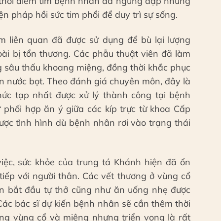
ó thời điểm tim bệnh nhân đã ngừng đập nhưng
iện pháp hồi sức tim phổi để duy trì sự sống.
 liên quan đã được sử dụng để bù lại lượng
i bị tổn thương. Các phẫu thuật viên đã làm
ng sâu thấu khoang miệng, đồng thời khắc phục
ến nước bọt. Theo đánh giá chuyên môn, đây là
ức tạp nhất được xử lý thành công tại bệnh
ự phối hợp ăn ý giữa các kíp trực từ khoa Cấp
ợc tình hình dù bệnh nhân rơi vào trạng thái
iệc, sức khỏe của trung tá Khánh hiện đã ổn
 tiếp với người thân. Các vết thương ở vùng cổ
hân bắt đầu tự thở cũng như ăn uống nhẹ được
 Các bác sĩ dự kiến bệnh nhân sẽ cần thêm thời
ng vùng cổ và miệng nhưng triển vọng là rất