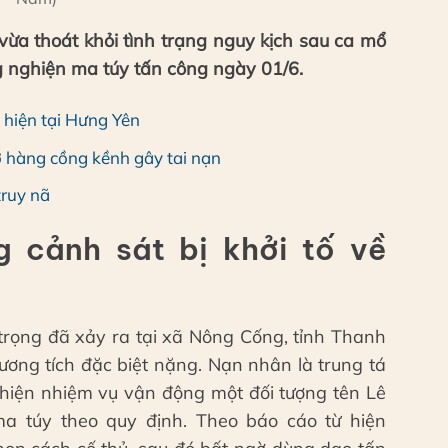
vừa thoát khỏi tình trạng nguy kịch sau ca mổ
g nghiện ma túy tấn công ngày 01/6.
 hiện tại Hưng Yên
ở hàng cồng kềnh gây tai nạn
truy nã
 cảnh sát bị khởi tố về
trọng đã xảy ra tại xã Nông Cống, tỉnh Thanh
ương tích đặc biệt nặng. Nạn nhân là trung tá
iện nhiệm vụ vận động một đối tượng tên Lê
 ma túy theo quy định. Theo báo cáo từ hiện