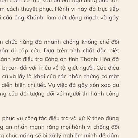
họn cách cố thủ, sau đó bất ngờ dùng dao tấn
ìm cách thuyết phục. Hành vi này đã trực tiếp
ái của ông Khánh, làm đứt động mạch và gây
uan chức năng đã nhanh chóng khống chế đối
ân đi cấp cứu. Dựa trên tính chất đặc biệt
Cảnh sát điều tra Công an tỉnh Thanh Hóa đã
bị can đối với Triều về tội giết người. Các điều
g cứ và lấy lời khai của các nhân chứng có mặt
 diễn biến chi tiết. Vụ việc đã gây xôn xao dư
g của đối tượng đối với người thi hành công
ể phục vụ công tác điều tra và xử lý theo đúng
ng an nhấn mạnh rằng mọi hành vi chống đối
g chức năng sẽ bị xử lý nghiêm minh để đảm