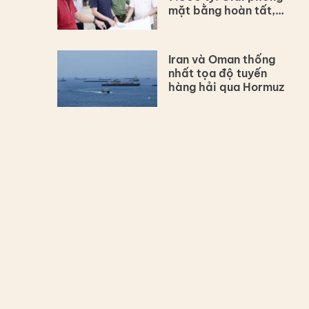
mặt bằng hoàn tất,
dự án vẫn lùi tiến độ
Iran và Oman thống
nhất tọa độ tuyến
hàng hải qua Hormuz