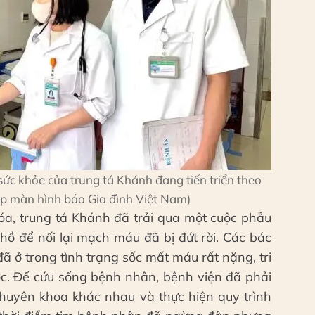
 sức khỏe của trung tá Khánh đang tiến triển theo
ụp màn hình báo Gia đình Việt Nam)
óa, trung tá Khánh đã trải qua một cuộc phẫu
 hồ để nối lại mạch máu đã bị đứt rời. Các bác
đã ở trong tình trạng sốc mất máu rất nặng, tri
ợc. Để cứu sống bệnh nhân, bệnh viện đã phải
chuyên khoa khác nhau và thực hiện quy trình