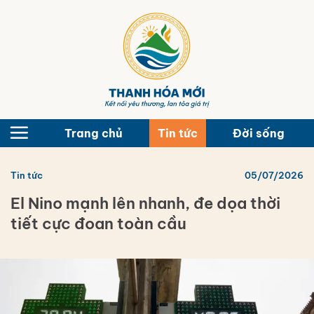
Bỏ
qua
nội
dung
Trang chủ
Tin tức
Đời sống
Tin tức
05/07/2026
El Nino mạnh lên nhanh, đe dọa thời
tiết cực đoan toàn cầu