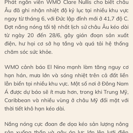
Phát ngôn viên WMO Clare Nullis cho biết châu
Âu đã ghi nhận nhiệt độ kỷ lục tại nhiều khu vực
ngay từ tháng 6, với Đức lập đỉnh mới ở 41,7 độ C.
Đợt nắng nóng tồi tệ nhất lịch sử châu Âu kéo dài
từ ngày 20 đến 28/6, gây gián đoạn sản xuất
điện, hư hại cơ sở hạ tầng và quá tải hệ thống
chăm sóc sức khỏe.
WMO cảnh báo El Nino mạnh làm tăng nguy cơ
hạn hán, mưa lớn và sóng nhiệt trên cả đất liền
lẫn biển tại nhiều khu vực. Một số nơi ở Đông Nam
Á được dự báo sẽ ít mưa hơn, trong khi Trung Mỹ,
Caribbean và nhiều vùng ở châu Mỹ đối mặt với
thời tiết khô hạn kéo dài.
Nắng nóng cực đoan đe dọa kéo sản lượng nông
sản xuống thấp và gây áp lực lớn lên lưới điện