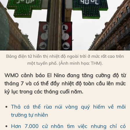
Bảng điện tử hiển thị nhiệt độ ngoài trời ở mức rất cao trên
một tuyến phố. (Ảnh minh họa: THM).
WMO cảnh báo El Nino đang tăng cường độ từ
tháng 7 và có thể đẩy nhiệt độ toàn cầu lên mức
kỷ lục trong các tháng cuối năm.
Thả cá thể rùa núi vàng quý hiếm về môi
trường tự nhiên
Hơn 7.000 cử nhân tìm việc nhưng chỉ có