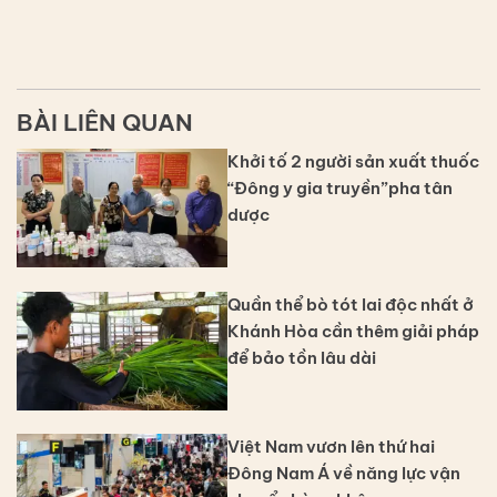
BÀI LIÊN QUAN
Khởi tố 2 người sản xuất thuốc
“Đông y gia truyền”pha tân
dược
Quần thể bò tót lai độc nhất ở
Khánh Hòa cần thêm giải pháp
để bảo tồn lâu dài
Việt Nam vươn lên thứ hai
Đông Nam Á về năng lực vận