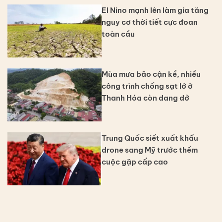
El Nino mạnh lên làm gia tăng
nguy cơ thời tiết cực đoan
toàn cầu
Mùa mưa bão cận kề, nhiều
công trình chống sạt lở ở
Thanh Hóa còn dang dở
Trung Quốc siết xuất khẩu
drone sang Mỹ trước thềm
cuộc gặp cấp cao