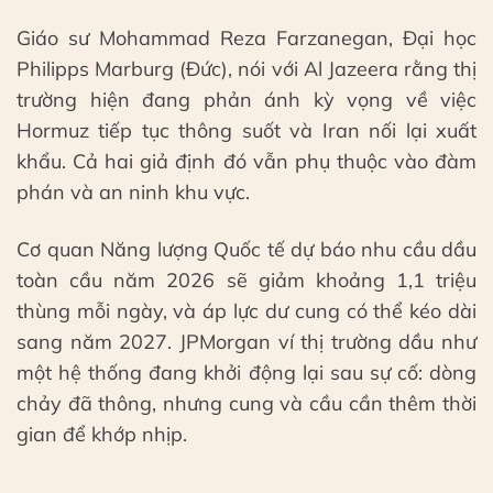
Giáo sư Mohammad Reza Farzanegan, Đại học
Philipps Marburg (Đức), nói với Al Jazeera rằng thị
trường hiện đang phản ánh kỳ vọng về việc
Hormuz tiếp tục thông suốt và Iran nối lại xuất
khẩu. Cả hai giả định đó vẫn phụ thuộc vào đàm
phán và an ninh khu vực.
Cơ quan Năng lượng Quốc tế dự báo nhu cầu dầu
toàn cầu năm 2026 sẽ giảm khoảng 1,1 triệu
thùng mỗi ngày, và áp lực dư cung có thể kéo dài
sang năm 2027. JPMorgan ví thị trường dầu như
một hệ thống đang khởi động lại sau sự cố: dòng
chảy đã thông, nhưng cung và cầu cần thêm thời
gian để khớp nhịp.