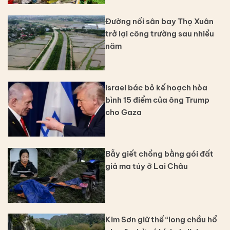
Đường nối sân bay Thọ Xuân
trở lại công trường sau nhiều
năm
Israel bác bỏ kế hoạch hòa
bình 15 điểm của ông Trump
cho Gaza
Bẫy giết chồng bằng gói đất
giả ma túy ở Lai Châu
Kim Sơn giữ thế “long chầu hổ