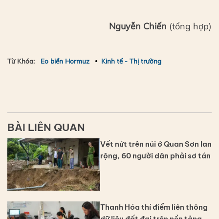
Nguyễn Chiến
(tổng hợp)
Từ Khóa:
Eo biển Hormuz
Kinh tế - Thị trường
BÀI LIÊN QUAN
Vết nứt trên núi ở Quan Sơn lan
rộng, 60 người dân phải sơ tán
Thanh Hóa thí điểm liên thông
dữ liệu đất đai trên nền tảng