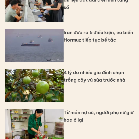
số
Iran đưa ra 6 điều kiện, eo biển
Hormuz tiếp tục bế tắc
4 lý do nhiều gia đình chọn
trồng cây vú sữa trước nhà
Từ món nợ cũ, người phụ nữ giữ
hoa ở lại