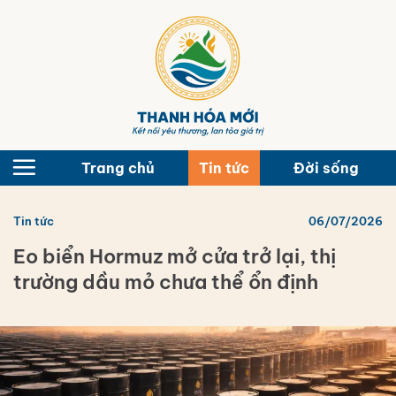
Bỏ
qua
nội
dung
Trang chủ
Tin tức
Đời sống
Tin tức
06/07/2026
Eo biển Hormuz mở cửa trở lại, thị
trường dầu mỏ chưa thể ổn định