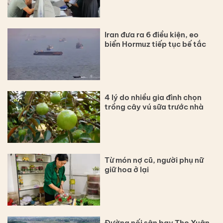
Iran đưa ra 6 điều kiện, eo
biển Hormuz tiếp tục bế tắc
4 lý do nhiều gia đình chọn
trồng cây vú sữa trước nhà
Từ món nợ cũ, người phụ nữ
giữ hoa ở lại
Đường nối sân bay Thọ Xuân