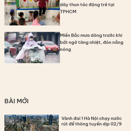
dây thun tác động trẻ tại
TPHCM
Miền Bắc mưa dông trước khi
bất ngờ tăng nhiệt, đón nắng
nóng
BÀI MỚI
Vành đai 1 Hà Nội chạy nước
rút để thông tuyến dịp 02/9