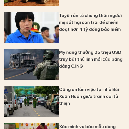
Tuyên án tù chung thân người
mẹ sát hại con trai để chiếm
đoạt hơn 4 tỷ đồng bảo hiểm
Mỹ nâng thưởng 25 triệu USD
truy bắt thủ lĩnh mới của băng
đảng CJNG
Công an làm việc tại nhà Bùi
Xuân Huấn giữa tranh cãi từ
thiện
Xác minh vụ bảo mẫu dùng