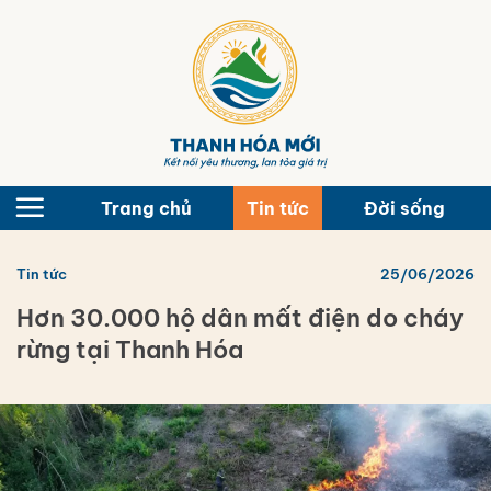
Bỏ
qua
nội
dung
Trang chủ
Tin tức
Đời sống
Tin tức
25/06/2026
Hơn 30.000 hộ dân mất điện do cháy
rừng tại Thanh Hóa