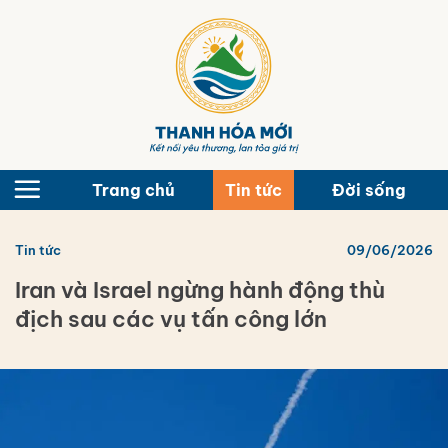
Bỏ
qua
nội
dung
Trang chủ
Tin tức
Đời sống
Tin tức
09/06/2026
Iran và Israel ngừng hành động thù
địch sau các vụ tấn công lớn