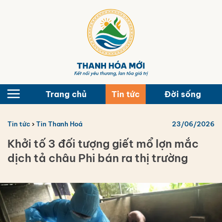
Bỏ
qua
nội
dung
Trang chủ
Tin tức
Đời sống
Tin tức
›
Tin Thanh Hoá
23/06/2026
Khởi tố 3 đối tượng giết mổ lợn mắc
dịch tả châu Phi bán ra thị trường