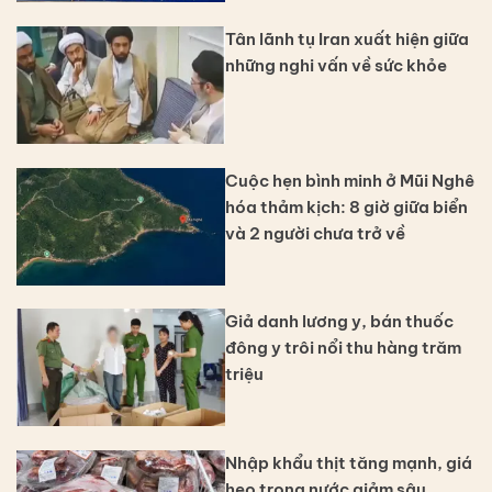
Tân lãnh tụ Iran xuất hiện giữa
những nghi vấn về sức khỏe
Cuộc hẹn bình minh ở Mũi Nghê
hóa thảm kịch: 8 giờ giữa biển
và 2 người chưa trở về
Giả danh lương y, bán thuốc
đông y trôi nổi thu hàng trăm
triệu
Nhập khẩu thịt tăng mạnh, giá
heo trong nước giảm sâu