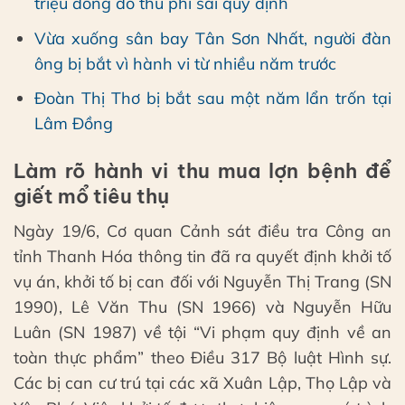
triệu đồng do thu phí sai quy định
Vừa xuống sân bay Tân Sơn Nhất, người đàn
ông bị bắt vì hành vi từ nhiều năm trước
Đoàn Thị Thơ bị bắt sau một năm lẩn trốn tại
Lâm Đồng
Làm rõ hành vi thu mua lợn bệnh để
giết mổ tiêu thụ
Ngày 19/6, Cơ quan Cảnh sát điều tra Công an
tỉnh Thanh Hóa thông tin đã ra quyết định khởi tố
vụ án, khởi tố bị can đối với Nguyễn Thị Trang (SN
1990), Lê Văn Thu (SN 1966) và Nguyễn Hữu
Luân (SN 1987) về tội “Vi phạm quy định về an
toàn thực phẩm” theo Điều 317 Bộ luật Hình sự.
Các bị can cư trú tại các xã Xuân Lập, Thọ Lập và