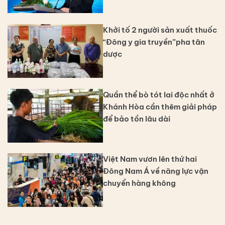
Khởi tố 2 người sản xuất thuốc
“Đông y gia truyền”pha tân
dược
Quần thể bò tót lai độc nhất ở
Khánh Hòa cần thêm giải pháp
để bảo tồn lâu dài
Việt Nam vươn lên thứ hai
Đông Nam Á về năng lực vận
chuyển hàng không