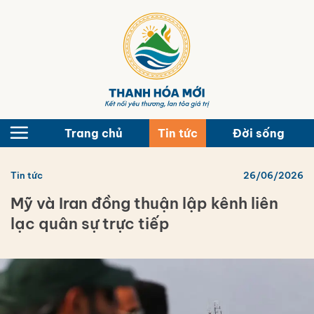
Bỏ
qua
nội
dung
Trang chủ
Tin tức
Đời sống
Tin tức
26/06/2026
Mỹ và Iran đồng thuận lập kênh liên
lạc quân sự trực tiếp