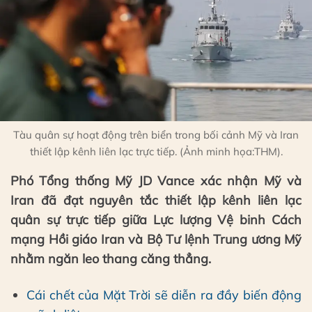
Tàu quân sự hoạt động trên biển trong bối cảnh Mỹ và Iran
thiết lập kênh liên lạc trực tiếp. (Ảnh minh họa:THM).
Phó Tổng thống Mỹ JD Vance xác nhận Mỹ và
Iran đã đạt nguyên tắc thiết lập kênh liên lạc
quân sự trực tiếp giữa Lực lượng Vệ binh Cách
mạng Hồi giáo Iran và Bộ Tư lệnh Trung ương Mỹ
nhằm ngăn leo thang căng thẳng.
Cái chết của Mặt Trời sẽ diễn ra đầy biến động