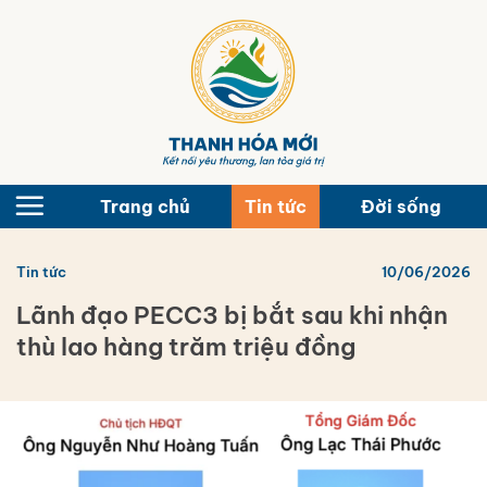
Bỏ
qua
nội
dung
Trang chủ
Tin tức
Đời sống
Tin tức
10/06/2026
Lãnh đạo PECC3 bị bắt sau khi nhận
thù lao hàng trăm triệu đồng