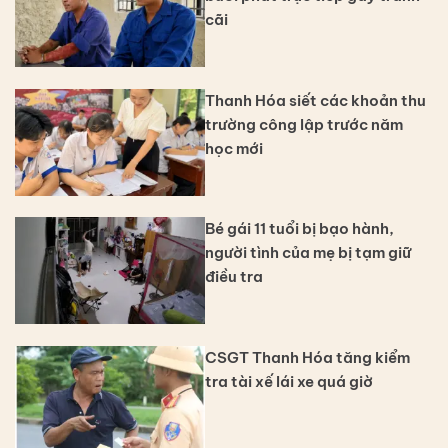
cãi
Thanh Hóa siết các khoản thu
trường công lập trước năm
học mới
Bé gái 11 tuổi bị bạo hành,
người tình của mẹ bị tạm giữ
điều tra
CSGT Thanh Hóa tăng kiểm
tra tài xế lái xe quá giờ