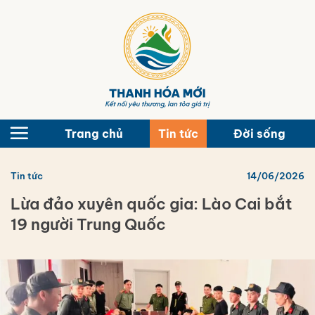
Bỏ
qua
nội
dung
Trang chủ
Tin tức
Đời sống
Tin tức
14/06/2026
Lừa đảo xuyên quốc gia: Lào Cai bắt
19 người Trung Quốc