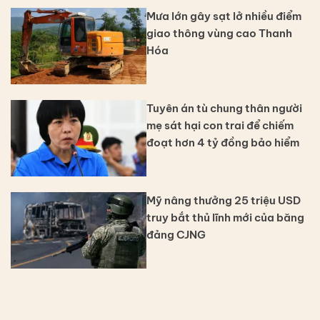
Mưa lớn gây sạt lở nhiều điểm
giao thông vùng cao Thanh
Hóa
Tuyên án tù chung thân người
mẹ sát hại con trai để chiếm
đoạt hơn 4 tỷ đồng bảo hiểm
Mỹ nâng thưởng 25 triệu USD
truy bắt thủ lĩnh mới của băng
đảng CJNG