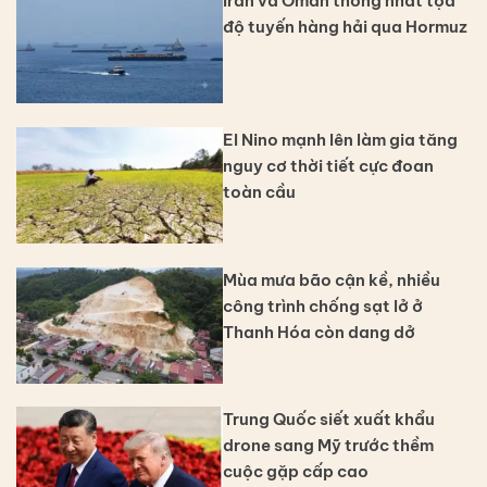
Iran và Oman thống nhất tọa
độ tuyến hàng hải qua Hormuz
El Nino mạnh lên làm gia tăng
nguy cơ thời tiết cực đoan
toàn cầu
Mùa mưa bão cận kề, nhiều
công trình chống sạt lở ở
Thanh Hóa còn dang dở
Trung Quốc siết xuất khẩu
drone sang Mỹ trước thềm
cuộc gặp cấp cao