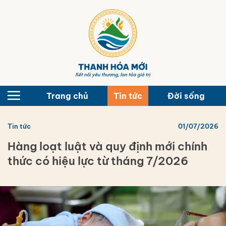
Bỏ
qua
nội
dung
Trang chủ
Tin tức
Đời sống
Tin tức
01/07/2026
Hàng loạt luật và quy định mới chính
thức có hiệu lực từ tháng 7/2026