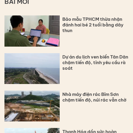
BÀI MỚI
Bảo mẫu TPHCM thừa nhận
đánh hai bé 2 tuổi bằng dây
thun
Dự án du lịch ven biển Tân Dân
chậm tiến độ, tỉnh yêu cầu rà
soát
Nhà máy điện rác Bỉm Sơn
chậm tiến độ, núi rác vẫn chờ
Thanh Hóa dồn sức hoàn