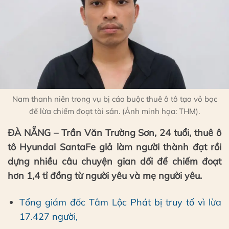
Nam thanh niên trong vụ bị cáo buộc thuê ô tô tạo vỏ bọc
để lừa chiếm đoạt tài sản. (Ảnh minh họa: THM).
ĐÀ NẴNG – Trần Văn Trường Sơn, 24 tuổi, thuê ô
tô Hyundai SantaFe giả làm người thành đạt rồi
dựng nhiều câu chuyện gian dối để chiếm đoạt
hơn 1,4 tỉ đồng từ người yêu và mẹ người yêu.
Tổng giám đốc Tâm Lộc Phát bị truy tố vì lừa
17.427 người,