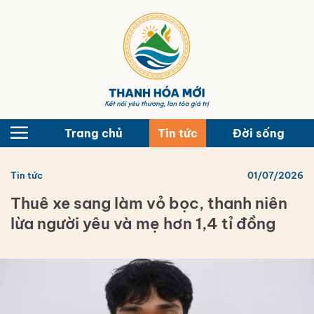
Bỏ
qua
nội
dung
Trang chủ
Tin tức
Đời sống
Tin tức
01/07/2026
Thuê xe sang làm vỏ bọc, thanh niên
lừa người yêu và mẹ hơn 1,4 tỉ đồng