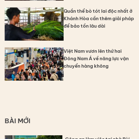
Quần thể bò tót lai độc nhất ở
Khánh Hòa cần thêm giải pháp
để bảo tồn lâu dài
Việt Nam vươn lên thứ hai
Đông Nam Á về năng lực vận
chuyển hàng không
BÀI MỚI