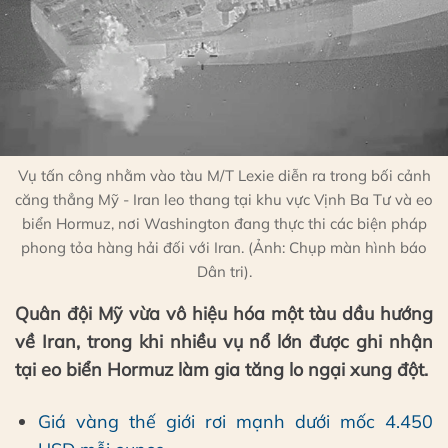
Vụ tấn công nhằm vào tàu M/T Lexie diễn ra trong bối cảnh
căng thẳng Mỹ - Iran leo thang tại khu vực Vịnh Ba Tư và eo
biển Hormuz, nơi Washington đang thực thi các biện pháp
phong tỏa hàng hải đối với Iran. (Ảnh: Chụp màn hình báo
Dân tri).
Quân đội Mỹ vừa vô hiệu hóa một tàu dầu hướng
về Iran, trong khi nhiều vụ nổ lớn được ghi nhận
tại eo biển Hormuz làm gia tăng lo ngại xung đột.
Giá vàng thế giới rơi mạnh dưới mốc 4.450