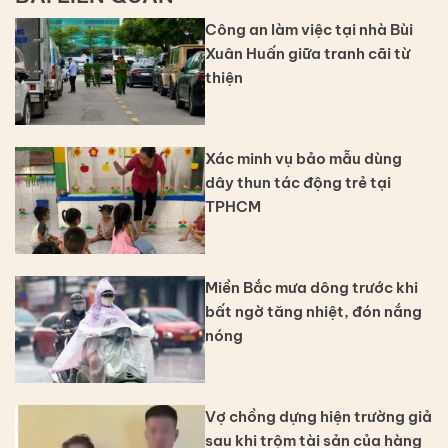
Công an làm việc tại nhà Bùi
Xuân Huấn giữa tranh cãi từ
thiện
Xác minh vụ bảo mẫu dùng
dây thun tác động trẻ tại
TPHCM
Miền Bắc mưa dông trước khi
bất ngờ tăng nhiệt, đón nắng
nóng
Vợ chồng dựng hiện trường giả
sau khi trộm tài sản của hàng