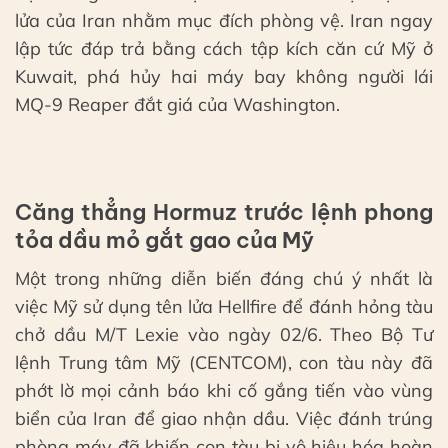
lửa của Iran nhằm mục đích phòng vệ. Iran ngay
lập tức đáp trả bằng cách tập kích căn cứ Mỹ ở
Kuwait, phá hủy hai máy bay không người lái
MQ-9 Reaper đắt giá của Washington.
Căng thẳng Hormuz trước lệnh phong
tỏa dầu mỏ gắt gao của Mỹ
Một trong những diễn biến đáng chú ý nhất là
việc Mỹ sử dụng tên lửa Hellfire để đánh hỏng tàu
chở dầu M/T Lexie vào ngày 02/6. Theo Bộ Tư
lệnh Trung tâm Mỹ (CENTCOM), con tàu này đã
phớt lờ mọi cảnh báo khi cố gắng tiến vào vùng
biển của Iran để giao nhận dầu. Việc đánh trúng
phòng máy đã khiến con tàu bị vô hiệu hóa hoàn