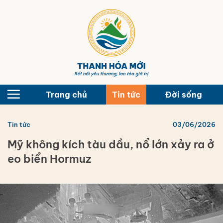
Bỏ
qua
nội
dung
Trang chủ
Tin tức
Đời sống
Tin tức
03/06/2026
Mỹ không kích tàu dầu, nổ lớn xảy ra ở
eo biển Hormuz