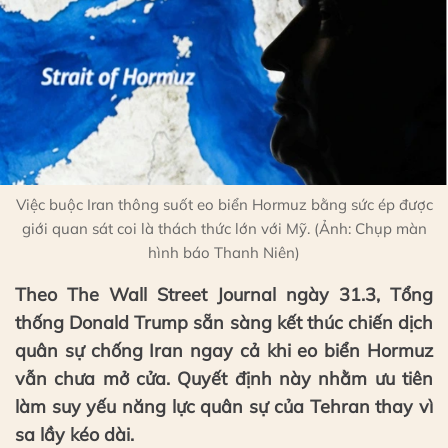
Việc buộc Iran thông suốt eo biển Hormuz bằng sức ép được
giới quan sát coi là thách thức lớn với Mỹ. (Ảnh: Chụp màn
hình báo Thanh Niên)
Theo The Wall Street Journal ngày 31.3, Tổng
thống Donald Trump sẵn sàng kết thúc chiến dịch
quân sự chống Iran ngay cả khi eo biển Hormuz
vẫn chưa mở cửa. Quyết định này nhằm ưu tiên
làm suy yếu năng lực quân sự của Tehran thay vì
sa lầy kéo dài.