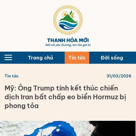
Bỏ
qua
nội
dung
Trang chủ
Tin tức
Đời sống
Tin tức
31/03/2026
Mỹ: Ông Trump tính kết thúc chiến
dịch Iran bất chấp eo biển Hormuz bị
phong tỏa