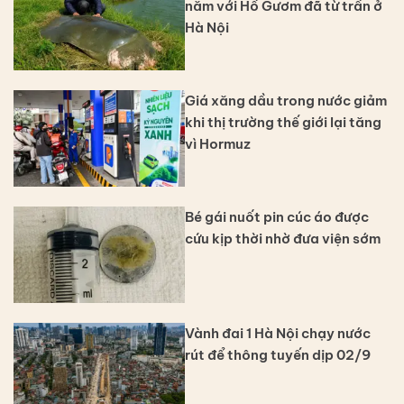
năm với Hồ Gươm đã từ trần ở
Hà Nội
Giá xăng dầu trong nước giảm
khi thị trường thế giới lại tăng
vì Hormuz
Bé gái nuốt pin cúc áo được
cứu kịp thời nhờ đưa viện sớm
Vành đai 1 Hà Nội chạy nước
rút để thông tuyến dịp 02/9