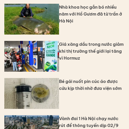
Nhà khoa học gắn bó nhiều
năm với Hồ Gươm đã từ trần ở
Hà Nội
Giá xăng dầu trong nước giảm
khi thị trường thế giới lại tăng
vì Hormuz
Bé gái nuốt pin cúc áo được
cứu kịp thời nhờ đưa viện sớm
Vành đai 1 Hà Nội chạy nước
rút để thông tuyến dịp 02/9