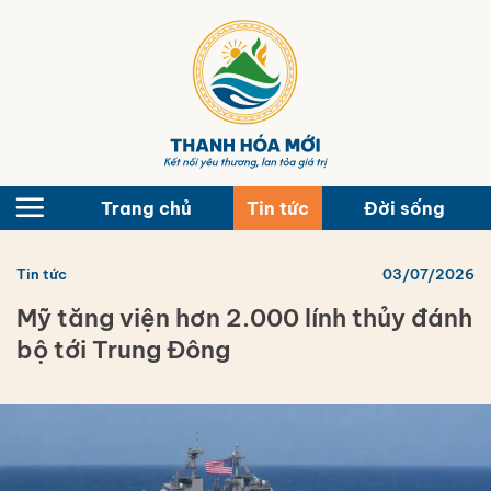
Bỏ
qua
nội
dung
Trang chủ
Tin tức
Đời sống
Tin tức
03/07/2026
Mỹ tăng viện hơn 2.000 lính thủy đánh
bộ tới Trung Đông