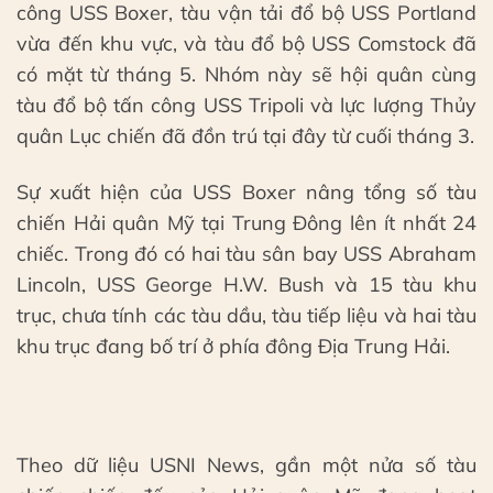
công USS Boxer, tàu vận tải đổ bộ USS Portland
vừa đến khu vực, và tàu đổ bộ USS Comstock đã
có mặt từ tháng 5. Nhóm này sẽ hội quân cùng
tàu đổ bộ tấn công USS Tripoli và lực lượng Thủy
quân Lục chiến đã đồn trú tại đây từ cuối tháng 3.
Sự xuất hiện của USS Boxer nâng tổng số tàu
chiến Hải quân Mỹ tại Trung Đông lên ít nhất 24
chiếc. Trong đó có hai tàu sân bay USS Abraham
Lincoln, USS George H.W. Bush và 15 tàu khu
trục, chưa tính các tàu dầu, tàu tiếp liệu và hai tàu
khu trục đang bố trí ở phía đông Địa Trung Hải.
Theo dữ liệu USNI News, gần một nửa số tàu