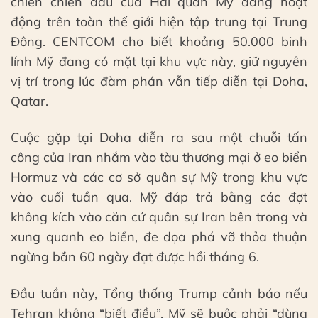
chiến chiến đấu của Hải quân Mỹ đang hoạt
động trên toàn thế giới hiện tập trung tại Trung
Đông. CENTCOM cho biết khoảng 50.000 binh
lính Mỹ đang có mặt tại khu vực này, giữ nguyên
vị trí trong lúc đàm phán vẫn tiếp diễn tại Doha,
Qatar.
Cuộc gặp tại Doha diễn ra sau một chuỗi tấn
công của Iran nhắm vào tàu thương mại ở eo biển
Hormuz và các cơ sở quân sự Mỹ trong khu vực
vào cuối tuần qua. Mỹ đáp trả bằng các đợt
không kích vào căn cứ quân sự Iran bên trong và
xung quanh eo biển, đe dọa phá vỡ thỏa thuận
ngừng bắn 60 ngày đạt được hồi tháng 6.
Đầu tuần này, Tổng thống Trump cảnh báo nếu
Tehran không “biết điều”, Mỹ sẽ buộc phải “dùng