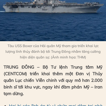
Tàu USS Boxer của Hải quân Mỹ tham gia triển khai lực
lượng lính thủy đánh bộ tới Trung Đông nhằm tăng cường
hiện diện quân sự. (Ảnh minh họa: THM)
TRUNG ĐÔNG – Bộ Tư lệnh Trung tâm Mỹ
(CENTCOM) triển khai thêm một Đơn vị Thủy
quân Lục chiến Viễn chinh với quy mô hơn 2.000
binh sĩ tới khu vực, ngay khi đàm phán Mỹ – Iran
tạm dừng.
Hai bị cáo lĩnh án tù vì chứa mại dâm tại nhà