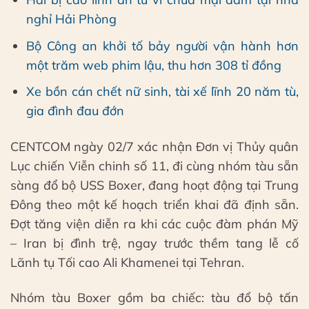
nghỉ Hải Phòng
Bộ Công an khởi tố bảy người vận hành hơn
một trăm web phim lậu, thu hơn 308 tỉ đồng
Xe bồn cán chết nữ sinh, tài xế lĩnh 20 năm tù,
gia đình đau đớn
CENTCOM ngày 02/7 xác nhận Đơn vị Thủy quân
Lục chiến Viễn chinh số 11, đi cùng nhóm tàu sẵn
sàng đổ bộ USS Boxer, đang hoạt động tại Trung
Đông theo một kế hoạch triển khai đã định sẵn.
Đợt tăng viện diễn ra khi các cuộc đàm phán Mỹ
– Iran bị đình trệ, ngay trước thềm tang lễ cố
Lãnh tụ Tối cao Ali Khamenei tại Tehran.
Nhóm tàu Boxer gồm ba chiếc: tàu đổ bộ tấn