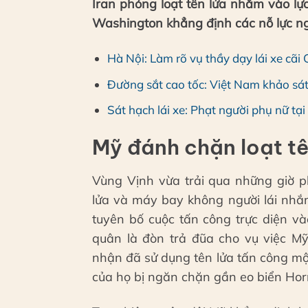
Iran phóng loạt tên lửa nhắm vào lực
Washington khẳng định các nỗ lực ng
Hà Nội: Làm rõ vụ thầy dạy lái xe cãi
Đường sắt cao tốc: Việt Nam khảo sát
Sát hạch lái xe: Phạt người phụ nữ tại 
Mỹ đánh chặn loạt tê
Vùng Vịnh vừa trải qua những giờ p
lửa và máy bay không người lái nhắ
tuyên bố cuộc tấn công trực diện v
quân là đòn trả đũa cho vụ việc M
nhận đã sử dụng tên lửa tấn công mộ
của họ bị ngăn chặn gần eo biển Hor