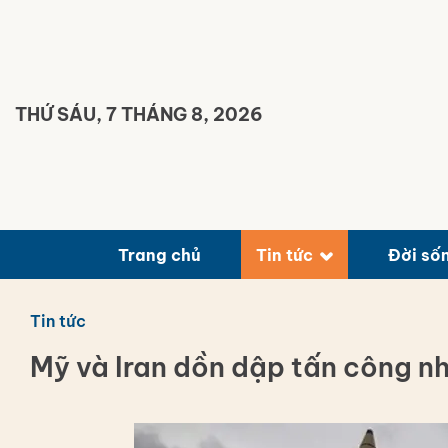
Bỏ
qua
nội
dung
THỨ SÁU, 7 THÁNG 8, 2026
Trang chủ
Tin tức
Đời số
Tin tức
Mỹ và Iran dồn dập tấn công n