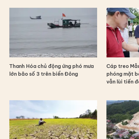
Thanh Hóa chủ động ứng phó mưa
Cáp treo Mẫu
lớn bão số 3 trên biển Đông
phóng mặt bằ
vẫn lùi tiến đ