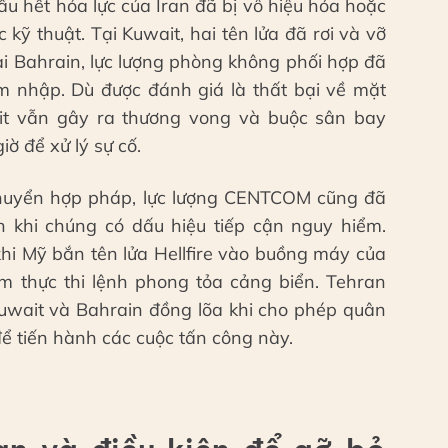
u hết hỏa lực của Iran đã bị vô hiệu hóa hoặc
 kỹ thuật. Tại Kuwait, hai tên lửa đã rơi và vỡ
ại Bahrain, lực lượng phòng không phối hợp đã
 nhập. Dù được đánh giá là thất bại về mặt
it vẫn gây ra thương vong và buộc sân bay
ờ để xử lý sự cố.
chuyển hợp pháp, lực lượng CENTCOM cũng đã
an khi chúng có dấu hiệu tiếp cận nguy hiểm.
hi Mỹ bắn tên lửa Hellfire vào buồng máy của
 thực thi lệnh phong tỏa cảng biển. Tehran
Kuwait và Bahrain đồng lõa khi cho phép quân
để tiến hành các cuộc tấn công này.