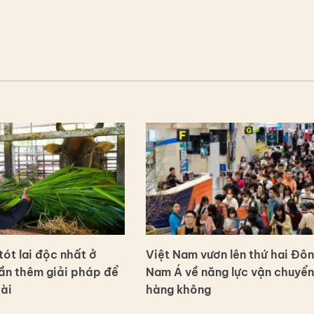
ót lai độc nhất ở
Việt Nam vươn lên thứ hai Đô
ần thêm giải pháp để
Nam Á về năng lực vận chuyển
dài
hàng không