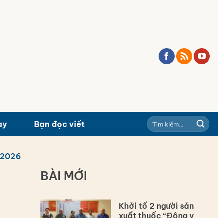
ay
Bạn đọc viết
/2026
BÀI MỚI
Khởi tố 2 người sản
xuất thuốc “Đông y