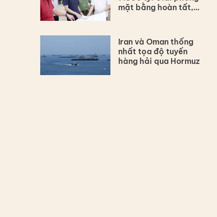
mặt bằng hoàn tất,
dự án vẫn lùi tiến độ
Iran và Oman thống
nhất tọa độ tuyến
hàng hải qua Hormuz