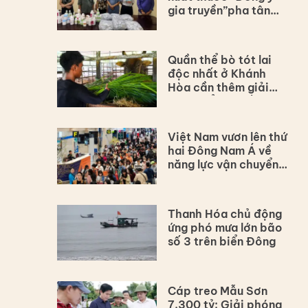
gia truyền”pha tân
dược
Quần thể bò tót lai
độc nhất ở Khánh
Hòa cần thêm giải
pháp để bảo tồn lâu
dài
Việt Nam vươn lên thứ
hai Đông Nam Á về
năng lực vận chuyển
hàng không
Thanh Hóa chủ động
ứng phó mưa lớn bão
số 3 trên biển Đông
Cáp treo Mẫu Sơn
7.300 tỷ: Giải phóng