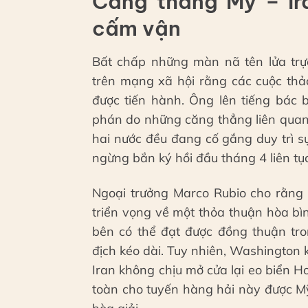
Căng thẳng Mỹ – Ir
cấm vận
Bất chấp những màn nã tên lửa trự
trên mạng xã hội rằng các cuộc th
được tiến hành. Ông lên tiếng bác 
phán do những căng thẳng liên quan 
hai nước đều đang cố gắng duy trì 
ngừng bắn ký hồi đầu tháng 4 liên tục
Ngoại trưởng Marco Rubio cho rằng 
triển vọng về một thỏa thuận hòa bì
bên có thể đạt được đồng thuận tro
địch kéo dài. Tuy nhiên, Washington
Iran không chịu mở cửa lại eo biển 
toàn cho tuyến hàng hải này được Mỹ