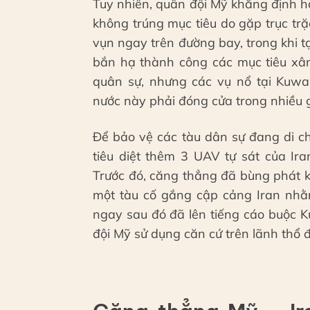
Tuy nhiên, quân đội Mỹ khẳng định hầ
không trúng mục tiêu do gặp trục trặc
vụn ngay trên đường bay, trong khi t
bắn hạ thành công các mục tiêu xâm
quân sự, nhưng các vụ nổ tại Kuwa
nước này phải đóng cửa trong nhiều gi
Để bảo vệ các tàu dân sự đang di 
tiêu diệt thêm 3 UAV tự sát của Ir
Trước đó, căng thẳng đã bùng phát k
một tàu cố gắng cập cảng Iran nhằm
ngay sau đó đã lên tiếng cáo buộc 
đội Mỹ sử dụng căn cứ trên lãnh thổ 