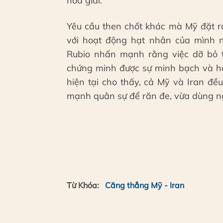
hòa giải.
Yêu cầu then chốt khác mà Mỹ đặt ra
với hoạt động hạt nhân của mình 
Rubio nhấn mạnh rằng việc dỡ bỏ tr
chứng minh được sự minh bạch và hạ
hiện tại cho thấy, cả Mỹ và Iran đề
mạnh quân sự để răn đe, vừa dùng ngoạ
Từ Khóa:
Căng thẳng Mỹ - Iran