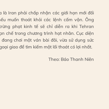
 là Iran phải chấp nhận các giới hạn mới đối
nếu muốn thoát khỏi các lệnh cấm vận. Ông
ừng phạt kinh tế sẽ chỉ diễn ra khi Tehran
n chế trong chương trình hạt nhân. Cục diện
u đang chơi một ván bài đôi, vừa sử dụng sức
i giao để tìm kiếm một lối thoát có lợi nhất.
Theo: Báo Thanh Niên