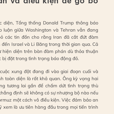
an và điều kiện để gỡ bỏ
c diện, Tổng thống Donald Trump thông báo
ảo luận giữa Washington và Tehran vẫn đang
bỏ các tin đồn cho rằng Iran đã cắt đứt đàm
đến Israel và Li Băng trong thời gian qua. Cả
sự hiện diện trên bàn đàm phán dù thỏa thuận
 bị đặt trong tình trạng báo động đỏ.
cuộc xung đột đang đi vào giai đoạn cuối và
nh toàn diện là rất khả quan. Ông kỳ vọng hai
ng tương lai gần để chấm dứt tình trạng thù
 khẳng định sẽ không có sự nhượng bộ nào nếu
Hormuz một cách vô điều kiện. Việc đảm bảo an
 xem là ưu tiên hàng đầu trong mọi tiến trình