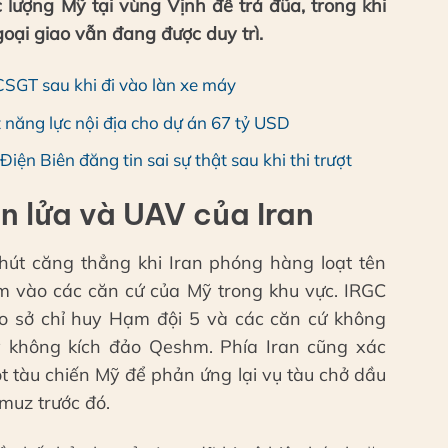
 lượng Mỹ tại vùng Vịnh để trả đũa, trong khi
oại giao vẫn đang được duy trì.
 CSGT sau khi đi vào làn xe máy
 năng lực nội địa cho dự án 67 tỷ USD
Điện Biên đăng tin sai sự thật sau khi thi trượt
n lửa và UAV của Iran
hút căng thẳng khi Iran phóng hàng loạt tên
m vào các căn cứ của Mỹ trong khu vực. IRGC
ào sở chỉ huy Hạm đội 5 và các căn cứ không
ỹ không kích đảo Qeshm. Phía Iran cũng xác
t tàu chiến Mỹ để phản ứng lại vụ tàu chở dầu
muz trước đó.