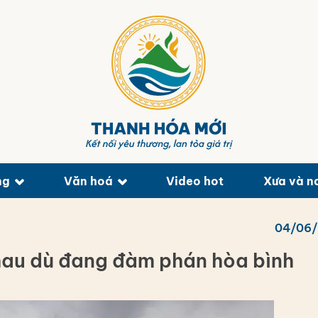
ng
Văn hoá
Video hot
Xưa và n
04/06
hau dù đang đàm phán hòa bình