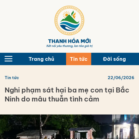
Bỏ
qua
nội
dung
Trang chủ
Tin tức
Đời sống
Tin tức
22/06/2026
Nghi phạm sát hại ba mẹ con tại Bắc
Ninh do mâu thuẫn tình cảm