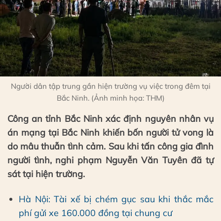
Người dân tập trung gần hiện trường vụ việc trong đêm tại
Bắc Ninh. (Ảnh minh họa: THM)
Công an tỉnh Bắc Ninh xác định nguyên nhân vụ
án mạng tại Bắc Ninh khiến bốn người tử vong là
do mâu thuẫn tình cảm. Sau khi tấn công gia đình
người tình, nghi phạm Nguyễn Văn Tuyên đã tự
sát tại hiện trường.
Hà Nội: Tài xế bị chém gục sau khi thắc mắc
phí gửi xe 160.000 đồng tại chung cư