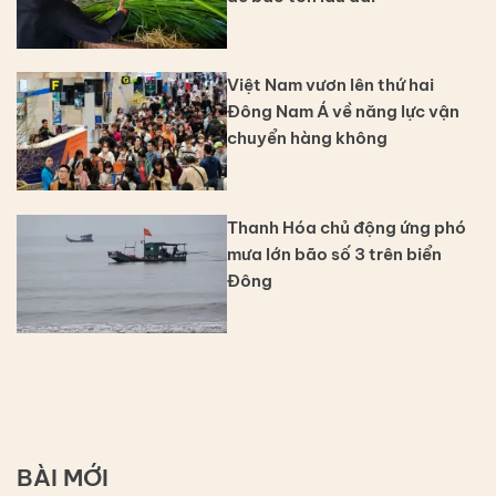
Việt Nam vươn lên thứ hai
Đông Nam Á về năng lực vận
chuyển hàng không
Thanh Hóa chủ động ứng phó
mưa lớn bão số 3 trên biển
Đông
BÀI MỚI