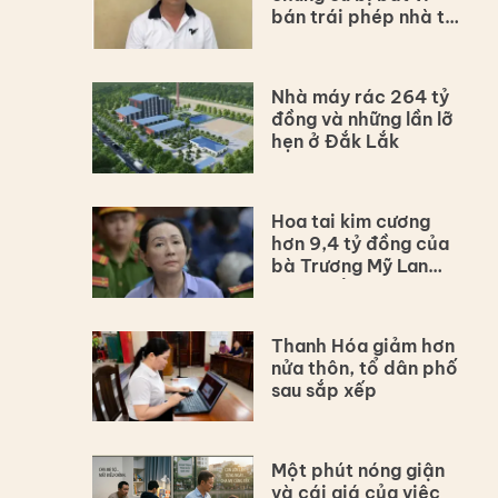
bán trái phép nhà tái
định cư
Nhà máy rác 264 tỷ
đồng và những lần lỡ
hẹn ở Đắk Lắk
Hoa tai kim cương
hơn 9,4 tỷ đồng của
bà Trương Mỹ Lan
được đấu giá
Thanh Hóa giảm hơn
nửa thôn, tổ dân phố
sau sắp xếp
Một phút nóng giận
và cái giá của việc