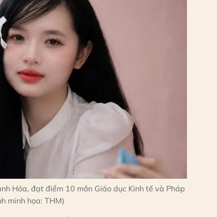
anh Hóa, đạt điểm 10 môn Giáo dục Kinh tế và Pháp
Ảnh minh họa: THM)