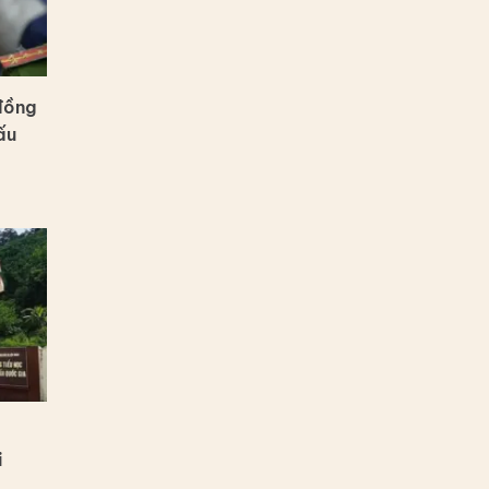
đồng
ấu
i