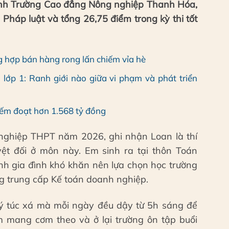
inh Trường Cao đẳng Nông nghiệp Thanh Hóa,
Pháp luật và tổng 26,75 điểm trong kỳ thi tốt
 hợp bán hàng rong lấn chiếm vỉa hè
 lớp 1: Ranh giới nào giữa vi phạm và phát triển
ếm đoạt hơn 1.568 tỷ đồng
t nghiệp THPT năm 2026, ghi nhận Loan là thí
yệt đối ở môn này. Em sinh ra tại thôn Toán
nh gia đình khó khăn nên lựa chọn học trường
g trung cấp Kế toán doanh nghiệp.
ký túc xá mà mỗi ngày đều dậy từ 5h sáng để
 mang cơm theo và ở lại trường ôn tập buổi