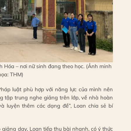
Hóa – nơi nữ sinh đang theo học. (Ảnh minh
họa: THM)
háp luật phù hợp với năng lực của mình nên
ng tập trung nghe giảng trên lớp, về nhà hoàn
và luyện thêm các dạng đề”, Loan chia sẻ bí
 giảng dạy, Loan tiếp thu bài nhanh, có ý thức