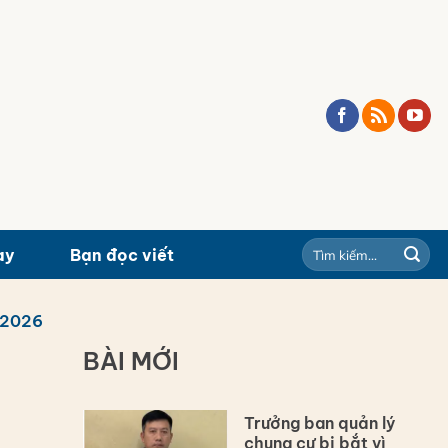
ay
Bạn đọc viết
/2026
BÀI MỚI
Trưởng ban quản lý
chung cư bị bắt vì