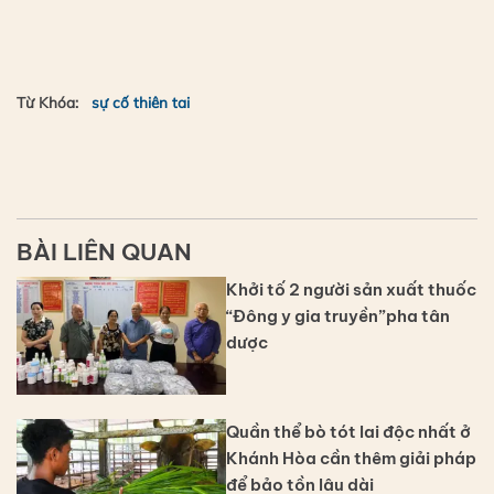
Từ Khóa:
sự cố thiên tai
BÀI LIÊN QUAN
Khởi tố 2 người sản xuất thuốc
“Đông y gia truyền”pha tân
dược
Quần thể bò tót lai độc nhất ở
Khánh Hòa cần thêm giải pháp
để bảo tồn lâu dài