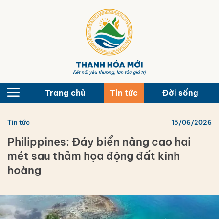
Bỏ
qua
nội
dung
Trang chủ
Tin tức
Đời sống
Tin tức
15/06/2026
Philippines: Đáy biển nâng cao hai
mét sau thảm họa động đất kinh
hoàng