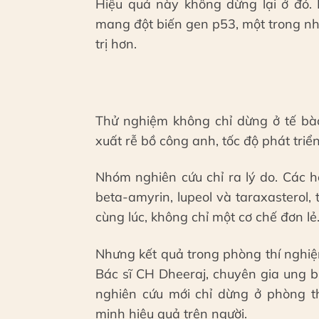
Hiệu quả này không dừng lại ở đó.
mang đột biến gen p53, một trong nhữ
trị hơn.
Thử nghiệm không chỉ dừng ở tế bào
xuất rễ bồ công anh, tốc độ phát triể
Nhóm nghiên cứu chỉ ra lý do. Các h
beta-amyrin, lupeol và taraxasterol
cùng lúc, không chỉ một cơ chế đơn lẻ
Nhưng kết quả trong phòng thí nghiệ
Bác sĩ CH Dheeraj, chuyên gia ung b
nghiên cứu mới chỉ dừng ở phòng t
minh hiệu quả trên người.