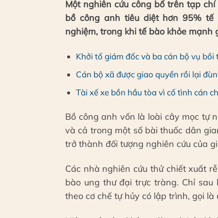
Một nghiên cứu công bố trên tạp chí 
bồ công anh tiêu diệt hơn 95% tế 
nghiệm, trong khi tế bào khỏe mạnh 
Khởi tố giám đốc và ba cán bộ vụ bồi
Cán bộ xã được giao quyền rồi lại đùn 
Tài xế xe bồn hầu tòa vì cố tình cán c
Bồ công anh vốn là loài cây mọc tự 
và cả trong một số bài thuốc dân gian
trở thành đối tượng nghiên cứu của gi
Các nhà nghiên cứu thử chiết xuất rễ
bào ung thư đại trực tràng. Chỉ sa
theo cơ chế tự hủy có lập trình, gọi là