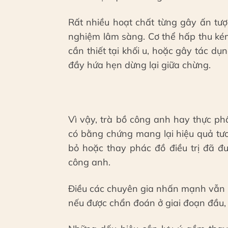
Rất nhiều hoạt chất từng gây ấn tư
nghiệm lâm sàng. Cơ thể hấp thu ké
cần thiết tại khối u, hoặc gây tác dụ
đầy hứa hẹn dừng lại giữa chừng.
Vì vậy, trà bồ công anh hay thực ph
có bằng chứng mang lại hiệu quả tư
bỏ hoặc thay phác đồ điều trị đã đ
công anh.
Điều các chuyên gia nhấn mạnh vẫn l
nếu được chẩn đoán ở giai đoạn đầu, c