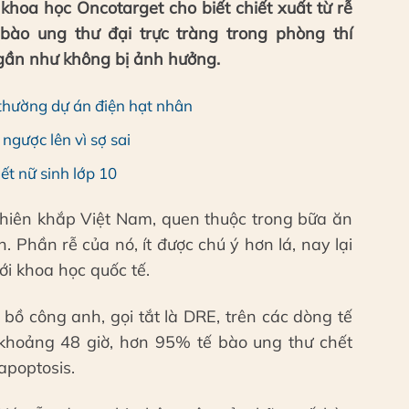
khoa học Oncotarget cho biết chiết xuất từ rễ
bào ung thư đại trực tràng trong phòng thí
gần như không bị ảnh hưởng.
 thường dự án điện hạt nhân
ngược lên vì sợ sai
hết nữ sinh lớp 10
nhiên khắp Việt Nam, quen thuộc trong bữa ăn
. Phần rễ của nó, ít được chú ý hơn lá, nay lại
ới khoa học quốc tế.
 bồ công anh, gọi tắt là DRE, trên các dòng tế
u khoảng 48 giờ, hơn 95% tế bào ung thư chết
 apoptosis.