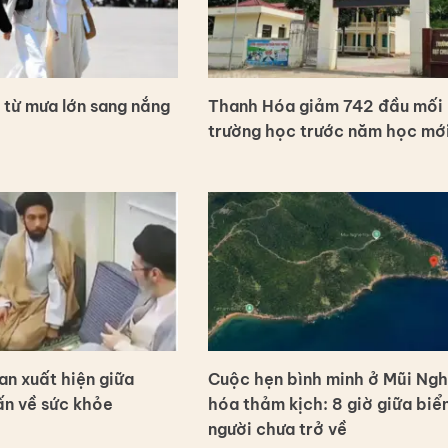
 từ mưa lớn sang nắng
Thanh Hóa giảm 742 đầu mối
trường học trước năm học mớ
ran xuất hiện giữa
Cuộc hẹn bình minh ở Mũi Ng
ấn về sức khỏe
hóa thảm kịch: 8 giờ giữa biể
người chưa trở về