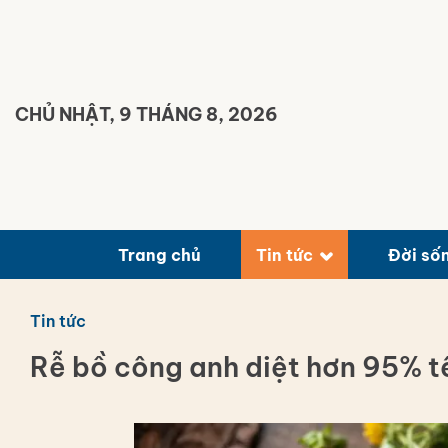
Bỏ
qua
nội
dung
CHỦ NHẬT, 9 THÁNG 8, 2026
Trang chủ
Tin tức
Đời số
Tin tức
Rễ bồ công anh diệt hơn 95% tế