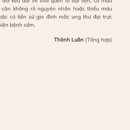
đổi kéo dài về thói quen đi đại tiện, có máu
t cân không rõ nguyên nhân hoặc thiếu máu
 hoặc có tiền sử gia đình mắc ung thư đại trực
hiện bệnh sớm.
Thành Luân
(Tổng hợp)