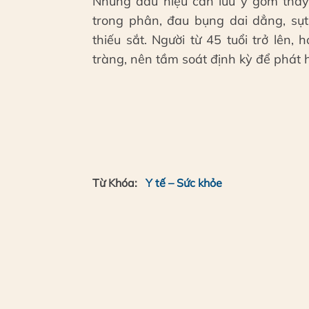
Những dấu hiệu cần lưu ý gồm thay 
trong phân, đau bụng dai dẳng, sụ
thiếu sắt. Người từ 45 tuổi trở lên,
tràng, nên tầm soát định kỳ để phát 
Từ Khóa:
Y tế – Sức khỏe