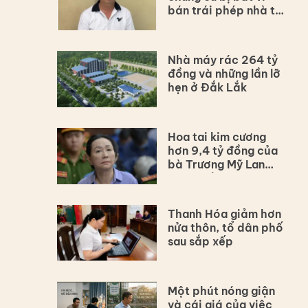
bán trái phép nhà tái
định cư
Nhà máy rác 264 tỷ
đồng và những lần lỡ
hẹn ở Đắk Lắk
Hoa tai kim cương
hơn 9,4 tỷ đồng của
bà Trương Mỹ Lan
được đấu giá
Thanh Hóa giảm hơn
nửa thôn, tổ dân phố
sau sắp xếp
Một phút nóng giận
và cái giá của việc