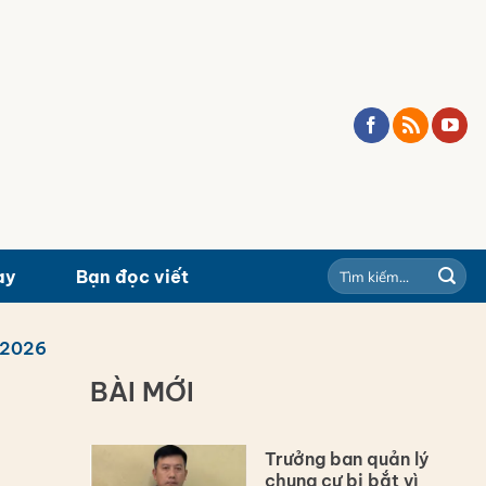
ay
Bạn đọc viết
/2026
BÀI MỚI
Trưởng ban quản lý
chung cư bị bắt vì