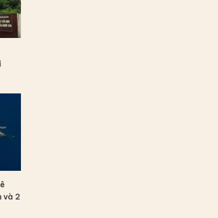
i
hê
n và 2