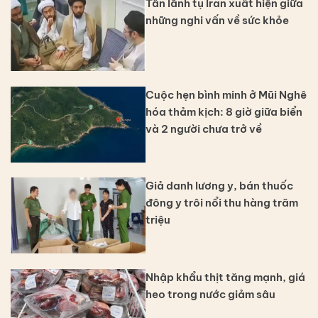
Tân lãnh tụ Iran xuất hiện giữa
những nghi vấn về sức khỏe
Cuộc hẹn bình minh ở Mũi Nghê
hóa thảm kịch: 8 giờ giữa biển
và 2 người chưa trở về
Giả danh lương y, bán thuốc
đông y trôi nổi thu hàng trăm
triệu
Nhập khẩu thịt tăng mạnh, giá
heo trong nước giảm sâu