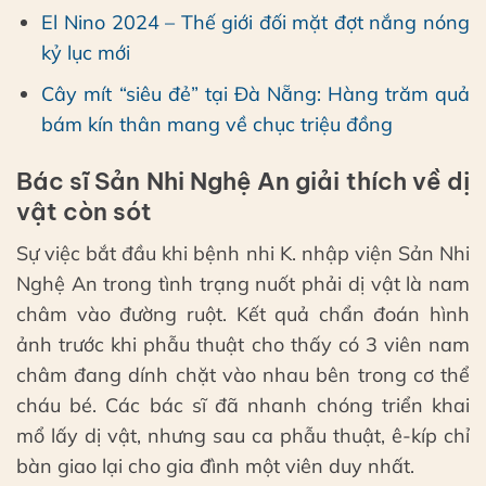
El Nino 2024 – Thế giới đối mặt đợt nắng nóng
kỷ lục mới
Cây mít “siêu đẻ” tại Đà Nẵng: Hàng trăm quả
bám kín thân mang về chục triệu đồng
Bác sĩ Sản Nhi Nghệ An giải thích về dị
vật còn sót
Sự việc bắt đầu khi bệnh nhi K. nhập viện Sản Nhi
Nghệ An trong tình trạng nuốt phải dị vật là nam
châm vào đường ruột. Kết quả chẩn đoán hình
ảnh trước khi phẫu thuật cho thấy có 3 viên nam
châm đang dính chặt vào nhau bên trong cơ thể
cháu bé. Các bác sĩ đã nhanh chóng triển khai
mổ lấy dị vật, nhưng sau ca phẫu thuật, ê-kíp chỉ
bàn giao lại cho gia đình một viên duy nhất.