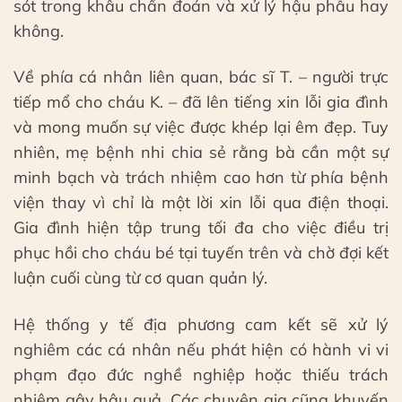
sót trong khâu chẩn đoán và xử lý hậu phẫu hay
không.
Về phía cá nhân liên quan, bác sĩ T. – người trực
tiếp mổ cho cháu K. – đã lên tiếng xin lỗi gia đình
và mong muốn sự việc được khép lại êm đẹp. Tuy
nhiên, mẹ bệnh nhi chia sẻ rằng bà cần một sự
minh bạch và trách nhiệm cao hơn từ phía bệnh
viện thay vì chỉ là một lời xin lỗi qua điện thoại.
Gia đình hiện tập trung tối đa cho việc điều trị
phục hồi cho cháu bé tại tuyến trên và chờ đợi kết
luận cuối cùng từ cơ quan quản lý.
Hệ thống y tế địa phương cam kết sẽ xử lý
nghiêm các cá nhân nếu phát hiện có hành vi vi
phạm đạo đức nghề nghiệp hoặc thiếu trách
nhiệm gây hậu quả. Các chuyên gia cũng khuyến