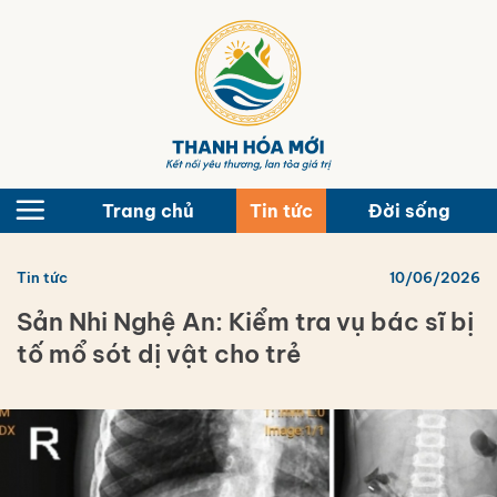
Bỏ
qua
nội
dung
Trang chủ
Tin tức
Đời sống
Tin tức
10/06/2026
Sản Nhi Nghệ An: Kiểm tra vụ bác sĩ bị
tố mổ sót dị vật cho trẻ