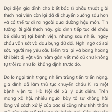
Đại diện gia đình cho biết bác sĩ phẫu thuật giải
thích hai viên còn lại đã di chuyển xuống sâu hơn
và có thể tự đi ra ngoài qua đường hậu môn. Tin
tưởng lời giải thích này, gia đình tiếp tục để cháu
bé điều trị tại bệnh viện, nhưng sau nhiều ngày
cháu vẫn sốt và đau bụng dữ dội. Nghi ngờ có sai
sót, người mẹ yêu cầu kiểm tra lại và bàng hoàng
khi biết dị vật vẫn nằm gần vết mổ cũ chứ không
tự trôi ra như lời khẳng định trước đó.
Do lo ngại tình trạng nhiễm trùng tiến triển nặng,
gia đình đã làm thủ tục chuyển cháu K. ra một
bệnh viện tại Hà Nội để xử lý dứt điểm. Trên
mạng xã hội, nhiều người bày tỏ sự không hài
lòng về cách xử lý của bác sĩ cũng như tính thẩm