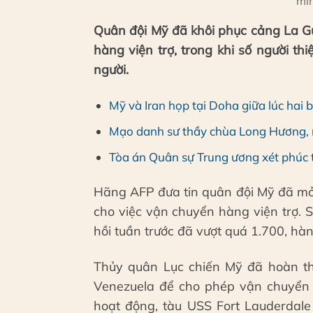
min
Quân đội Mỹ đã khôi phục cảng La G
hàng viện trợ, trong khi số người th
người.
Mỹ và Iran họp tại Doha giữa lúc hai
Mạo danh sư thầy chùa Long Hương, 
Tòa án Quân sự Trung ương xét phúc 
Hãng AFP đưa tin quân đội Mỹ đã mở 
cho việc vận chuyển hàng viện trợ. 
hồi tuần trước đã vượt quá 1.700, hà
Thủy quân Lục chiến Mỹ đã hoàn th
Venezuela để cho phép vận chuyển h
hoạt động, tàu USS Fort Lauderdal