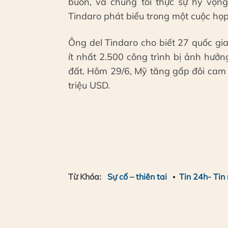
buồn, và chúng tôi thực sự hy vọng
Tindaro phát biểu trong một cuộc họp
Ông del Tindaro cho biết 27 quốc gi
ít nhất 2.500 công trình bị ảnh hưở
đất. Hôm 29/6, Mỹ tăng gấp đôi cam k
triệu USD.
Từ Khóa:
Sự cố – thiên tai
Tin 24h- Tin