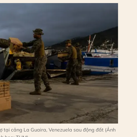
rợ tại cảng La Guaira, Venezuela sau động đất (Ảnh