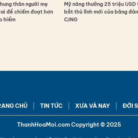
chung thân người mẹ
Mỹ nâng thưởng 25 triệu USD 
trai để chiếm đoạt hơn
bắt thủ lĩnh mới của băng đả
o hiểm
CJNG
RANG CHỦ
TIN TỨC
XƯA VÀ NAY
ĐỜI 
ThanhHoaMoi.com Copyright © 2025