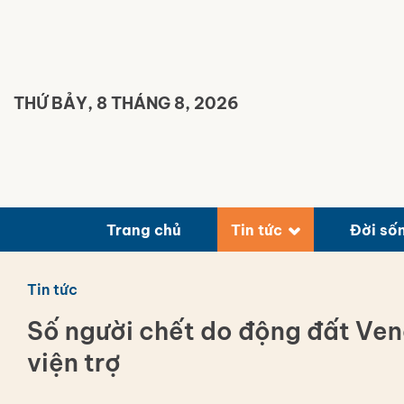
Bỏ
qua
nội
dung
THỨ BẢY, 8 THÁNG 8, 2026
Trang chủ
Tin tức
Đời số
Tin tức
Số người chết do động đất Ven
viện trợ