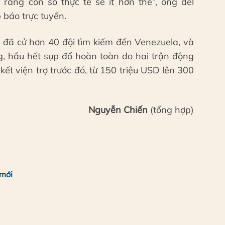
 rằng con số thực tế sẽ ít hơn thế”, ông del
 báo trực tuyến.
a đã cử hơn 40 đội tìm kiếm đến Venezuela, và
ng, hầu hết sụp đổ hoàn toàn do hai trận động
ết viện trợ trước đó, từ 150 triệu USD lên 300
Nguyễn Chiến
(tổng hợp)
 mới