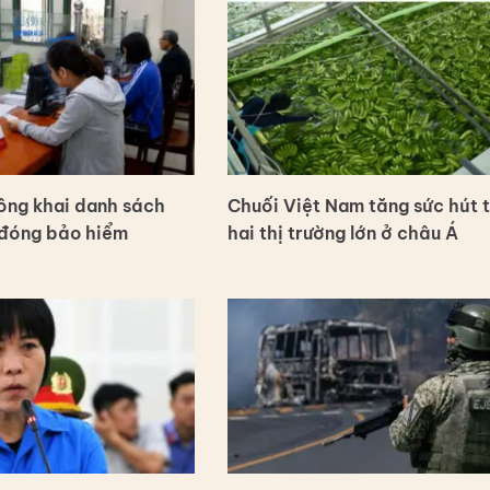
ông khai danh sách
Chuối Việt Nam tăng sức hút t
 đóng bảo hiểm
hai thị trường lớn ở châu Á