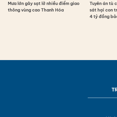
Mưa lớn gây sạt lở nhiều điểm giao
Tuyên án tù 
thông vùng cao Thanh Hóa
sát hại con 
4 tỷ đồng bả
T