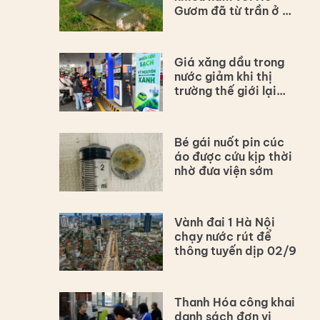
Gươm đã từ trần ở Hà
Nội
Giá xăng dầu trong
nước giảm khi thị
trường thế giới lại
tăng vì Hormuz
Bé gái nuốt pin cúc
áo được cứu kịp thời
nhờ đưa viện sớm
Vành đai 1 Hà Nội
chạy nước rút để
thông tuyến dịp 02/9
Thanh Hóa công khai
danh sách đơn vị