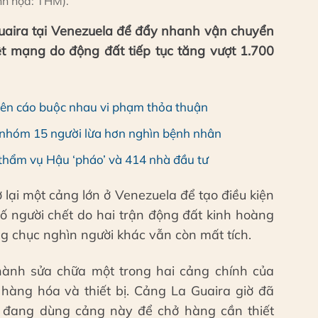
h họa: THM).
uaira tại Venezuela để đẩy nhanh vận chuyển
iệt mạng do động đất tiếp tục tăng vượt 1.700
 bên cáo buộc nhau vi phạm thỏa thuận
nhóm 15 người lừa hơn nghìn bệnh nhân
thẩm vụ Hậu ‘pháo’ và 414 nhà đầu tư
lại một cảng lớn ở Venezuela để tạo điều kiện
Số người chết do hai trận động đất kinh hoàng
ng chục nghìn người khác vẫn còn mất tích.
ành sửa chữa một trong hai cảng chính của
àng hóa và thiết bị. Cảng La Guaira giờ đã
e đang dùng cảng này để chở hàng cần thiết