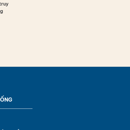
truy
ng
SỐNG