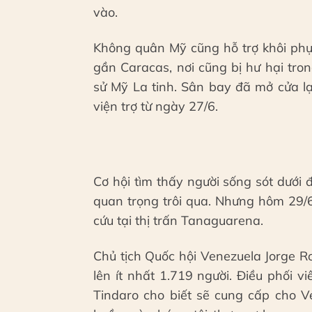
vào.
Không quân Mỹ cũng hỗ trợ khôi phục
gần Caracas, nơi cũng bị hư hại tro
sử Mỹ La tinh. Sân bay đã mở cửa l
viện trợ từ ngày 27/6.
Cơ hội tìm thấy người sống sót dưới
quan trọng trôi qua. Nhưng hôm 29/6
cứu tại thị trấn Tanaguarena.
Chủ tịch Quốc hội Venezuela Jorge R
lên ít nhất 1.719 người. Điều phối 
Tindaro cho biết sẽ cung cấp cho V