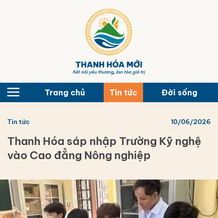
Bỏ
qua
nội
dung
Trang chủ
Tin tức
Đời sống
Tin tức
10/06/2026
Thanh Hóa sáp nhập Trường Kỹ nghệ
vào Cao đẳng Nông nghiệp