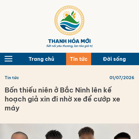
Bỏ
qua
nội
dung
Trang chủ
Tin tức
Đời sống
Tin tức
01/07/2026
Bốn thiếu niên ở Bắc Ninh lên kế
hoạch giả xin đi nhờ xe để cướp xe
máy