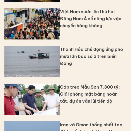
Việt Nam vươn lên thứ hai
Đông Nam Á về năng lực vận
chuyển hàng không
Thanh Hóa chủ động ứng phó
mưa lớn bão số 3 trên biển
Đông
Cáp treo Mẫu Sơn 7.300 tỷ:
Giải phóng mặt bằng hoàn
tất, dự án vẫn lùi tiến độ
Iran và Oman thống nhất tọa