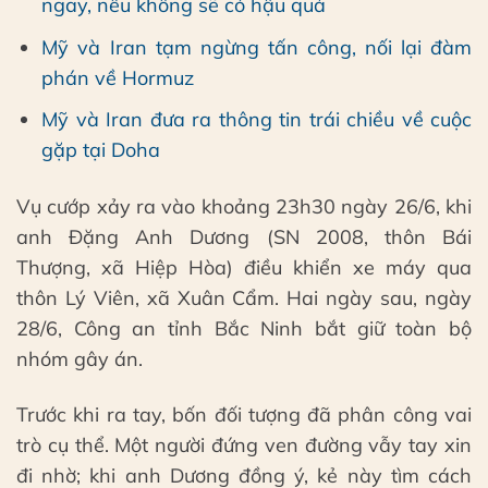
ngay, nếu không sẽ có hậu quả
Mỹ và Iran tạm ngừng tấn công, nối lại đàm
phán về Hormuz
Mỹ và Iran đưa ra thông tin trái chiều về cuộc
gặp tại Doha
Vụ cướp xảy ra vào khoảng 23h30 ngày 26/6, khi
anh Đặng Anh Dương (SN 2008, thôn Bái
Thượng, xã Hiệp Hòa) điều khiển xe máy qua
thôn Lý Viên, xã Xuân Cẩm. Hai ngày sau, ngày
28/6, Công an tỉnh Bắc Ninh bắt giữ toàn bộ
nhóm gây án.
Trước khi ra tay, bốn đối tượng đã phân công vai
trò cụ thể. Một người đứng ven đường vẫy tay xin
đi nhờ; khi anh Dương đồng ý, kẻ này tìm cách