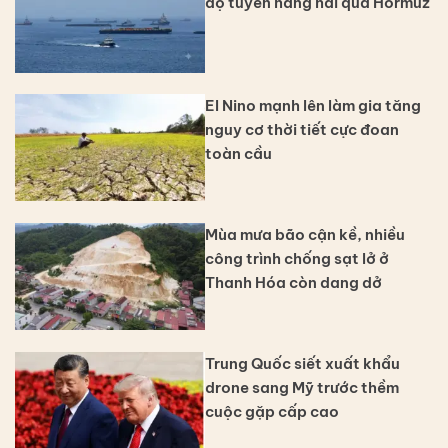
độ tuyến hàng hải qua Hormuz
El Nino mạnh lên làm gia tăng
nguy cơ thời tiết cực đoan
toàn cầu
Mùa mưa bão cận kề, nhiều
công trình chống sạt lở ở
Thanh Hóa còn dang dở
Trung Quốc siết xuất khẩu
drone sang Mỹ trước thềm
cuộc gặp cấp cao