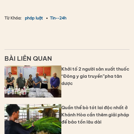
Từ Khóa:
pháp luật
Tin--24h
BÀI LIÊN QUAN
Khởi tố 2 người sản xuất thuốc
“Đông y gia truyền”pha tân
dược
Quần thể bò tót lai độc nhất ở
Khánh Hòa cần thêm giải pháp
để bảo tồn lâu dài