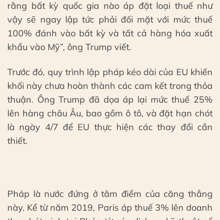
rằng bất kỳ quốc gia nào áp đặt loại thuế như
vậy sẽ ngay lập tức phải đối mặt với mức thuế
100% đánh vào bất kỳ và tất cả hàng hóa xuất
khẩu vào Mỹ”, ông Trump viết.
Trước đó, quy trình lập pháp kéo dài của EU khiến
khối này chưa hoàn thành các cam kết trong thỏa
thuận. Ông Trump đã dọa áp lại mức thuế 25%
lên hàng châu Âu, bao gồm ô tô, và đặt hạn chót
là ngày 4/7 để EU thực hiện các thay đổi cần
thiết.
Pháp là nước đứng ở tâm điểm của căng thẳng
này. Kể từ năm 2019, Paris áp thuế 3% lên doanh