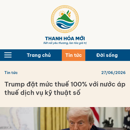
Bỏ
qua
nội
dung
Trang chủ
Tin tức
Đời sống
Tin tức
27/06/2026
Trump đặt mức thuế 100% với nước áp
thuế dịch vụ kỹ thuật số