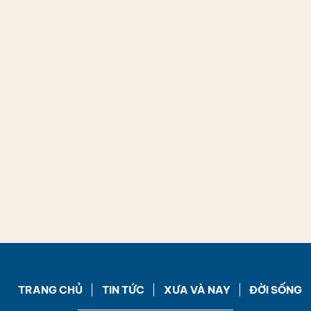
TRANG CHỦ
TIN TỨC
XƯA VÀ NAY
ĐỜI SỐNG