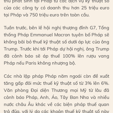
thu phát sinh tại Pháp từ các dịch vụ kỹ thuật số
của các công ty có doanh thu hơn 25 triệu euro
tại Pháp và 750 triệu euro trên toàn cầu.
Tuần trước, bên lề hội nghị thượng đỉnh G7, Tổng
thống Pháp Emmanuel Macron tuyên bố Pháp sẽ
không bãi bỏ thuế kỹ thuật số dưới áp lực của ông
Trump. Trước khi tới Pháp dự hội nghị, ông Trump
đã cảnh báo sẽ áp thuế 100% lên rượu vang
Pháp nếu Paris không nhượng bộ.
Các nhà lập pháp Pháp năm ngoái còn đề xuất
tăng gấp đôi mức thuế kỹ thuật số từ 3% lên 6%.
Văn phòng Đại diện Thương mại Mỹ từ lâu đã
cảnh báo Pháp, Anh, Áo, Tây Ban Nha và nhiều
nước châu Âu khác về các biện pháp thuế quan
trả đũa, với lý do các khoản thuế kỹ thuật số này