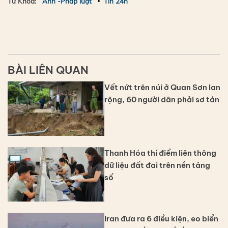
Từ Khóa:
Anh -Pháp luật
Tin 24h
BÀI LIÊN QUAN
Vết nứt trên núi ở Quan Sơn lan
rộng, 60 người dân phải sơ tán
Thanh Hóa thí điểm liên thông
dữ liệu đất đai trên nền tảng
số
Iran đưa ra 6 điều kiện, eo biển