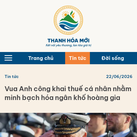
Bỏ
qua
nội
dung
Trang chủ
Tin tức
Đời sống
Tin tức
22/06/2026
Vua Anh công khai thuế cá nhân nhằm
minh bạch hóa ngân khố hoàng gia