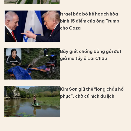
Israel bác bỏ kế hoạch hòa
bình 15 điểm của ông Trump
cho Gaza
Bẫy giết chồng bằng gói đất
giả ma túy ở Lai Châu
Kim Sơn giữ thế “long chầu hổ
phục”, chờ cú hích du lịch